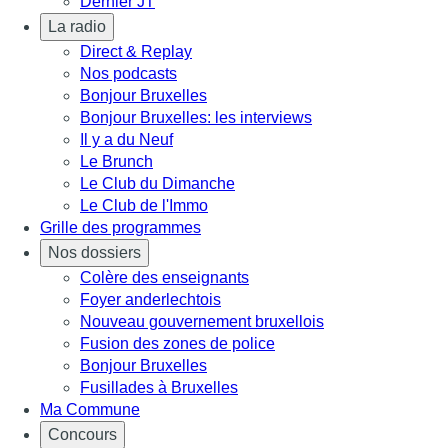
Dernier JT
La radio
Direct & Replay
Nos podcasts
Bonjour Bruxelles
Bonjour Bruxelles: les interviews
Il y a du Neuf
Le Brunch
Le Club du Dimanche
Le Club de l'Immo
Grille des programmes
Nos dossiers
Colère des enseignants
Foyer anderlechtois
Nouveau gouvernement bruxellois
Fusion des zones de police
Bonjour Bruxelles
Fusillades à Bruxelles
Ma Commune
Concours