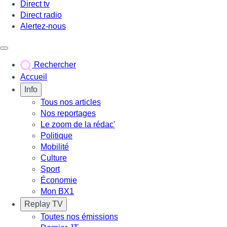
Direct tv
Direct radio
Alertez-nous
Déclencher le menu
Rechercher
Accueil
Info
Tous nos articles
Nos reportages
Le zoom de la rédac'
Politique
Mobilité
Culture
Sport
Économie
Mon BX1
Replay TV
Toutes nos émissions