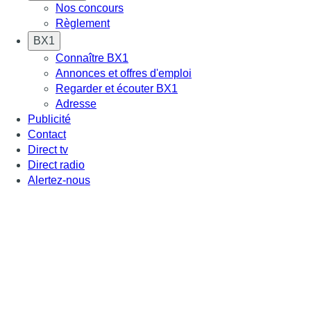
Nos concours
Règlement
BX1
Connaître BX1
Annonces et offres d'emploi
Regarder et écouter BX1
Adresse
Publicité
Contact
Direct tv
Direct radio
Alertez-nous