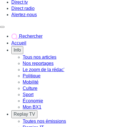
Direct tv
Direct radio
Alertez-nous
Déclencher le menu
Rechercher
Accueil
Info
Tous nos articles
Nos reportages
Le zoom de la rédac'
Politique
Mobilité
Culture
Sport
Économie
Mon BX1
Replay TV
Toutes nos émissions