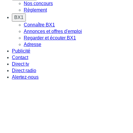
Nos concours
Règlement
BX1
Connaître BX1
Annonces et offres d'emploi
Regarder et écouter BX1
Adresse
Publicité
Contact
Direct tv
Direct radio
Alertez-nous