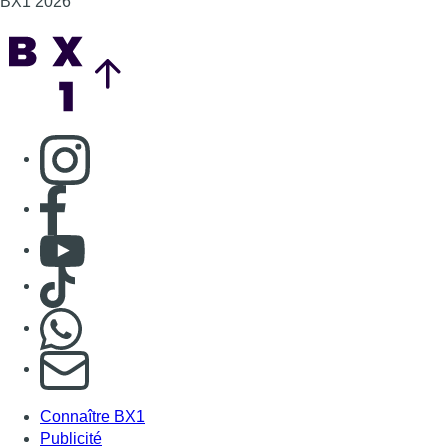
BX1 2026
Back to top
Consulter page Instagram
Consulter page Facebook
Consulter Youtube
Consulter TikTok
Nous rejoindre sur Whatsapp
S'abonner à notre newsletter
Connaître BX1
Publicité