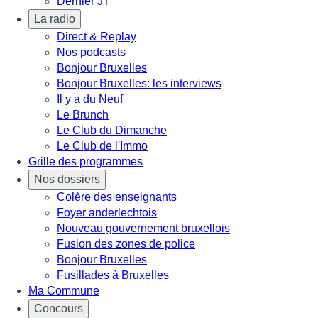
Dernier JT
La radio
Direct & Replay
Nos podcasts
Bonjour Bruxelles
Bonjour Bruxelles: les interviews
Il y a du Neuf
Le Brunch
Le Club du Dimanche
Le Club de l'Immo
Grille des programmes
Nos dossiers
Colère des enseignants
Foyer anderlechtois
Nouveau gouvernement bruxellois
Fusion des zones de police
Bonjour Bruxelles
Fusillades à Bruxelles
Ma Commune
Concours