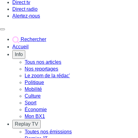
Direct tv
Direct radio
Alertez-nous
Déclencher le menu
Rechercher
Accueil
Info
Tous nos articles
Nos reportages
Le zoom de la rédac'
Politique
Mobilité
Culture
Sport
Économie
Mon BX1
Replay TV
Toutes nos émissions