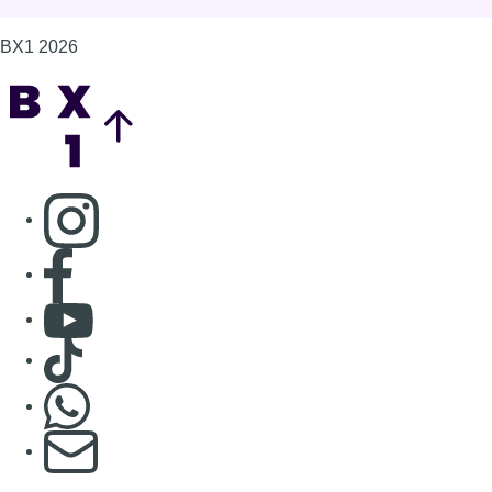
BX1 2026
Back to top
Consulter page Instagram
Consulter page Facebook
Consulter Youtube
Consulter TikTok
Nous rejoindre sur Whatsapp
S'abonner à notre newsletter