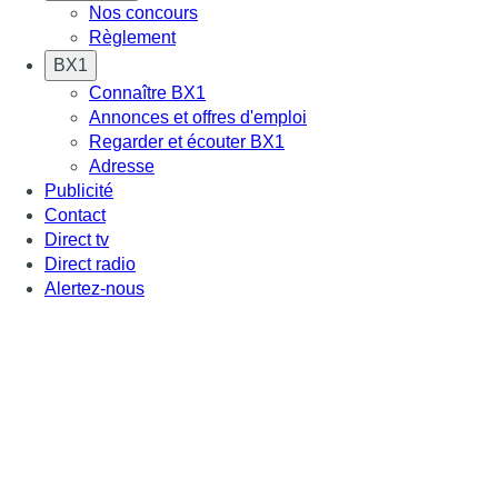
Nos concours
Règlement
BX1
Connaître BX1
Annonces et offres d'emploi
Regarder et écouter BX1
Adresse
Publicité
Contact
Direct tv
Direct radio
Alertez-nous