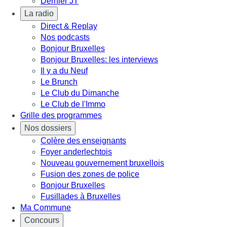
Dernier JT
La radio
Direct & Replay
Nos podcasts
Bonjour Bruxelles
Bonjour Bruxelles: les interviews
Il y a du Neuf
Le Brunch
Le Club du Dimanche
Le Club de l'Immo
Grille des programmes
Nos dossiers
Colère des enseignants
Foyer anderlechtois
Nouveau gouvernement bruxellois
Fusion des zones de police
Bonjour Bruxelles
Fusillades à Bruxelles
Ma Commune
Concours