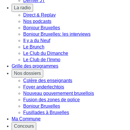
Dernier JT
La radio
Direct & Replay
Nos podcasts
Bonjour Bruxelles
Bonjour Bruxelles: les interviews
Il y a du Neuf
Le Brunch
Le Club du Dimanche
Le Club de l'Immo
Grille des programmes
Nos dossiers
Colère des enseignants
Foyer anderlechtois
Nouveau gouvernement bruxellois
Fusion des zones de police
Bonjour Bruxelles
Fusillades à Bruxelles
Ma Commune
Concours