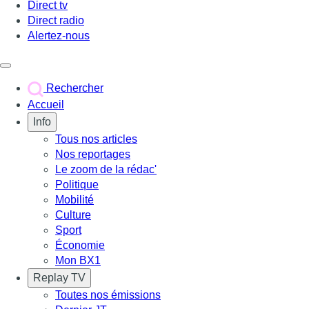
Direct tv
Direct radio
Alertez-nous
Déclencher le menu
Rechercher
Accueil
Info
Tous nos articles
Nos reportages
Le zoom de la rédac'
Politique
Mobilité
Culture
Sport
Économie
Mon BX1
Replay TV
Toutes nos émissions