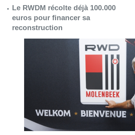
Consulter l'article "Le RWDM récolte déjà 10
07 août 2026
Partager l'article
Facebook
Twitter
WhatsApp
Share
29 mai 2018
- 17h00
Alexander de Croo
charte
ONG
Oxfam
News