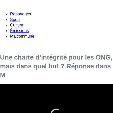
Reportages
Sport
Culture
Émissions
Ma commune
Une charte d’intégrité pour les ONG,
mais dans quel but ? Réponse dans
M
Le ministre
de
la Coopération au développement
Alexander
De
Croo
(Open Vld) a annoncé lundi sa décision
d’imposer une charte d’intégrité pour l’ensemble du
secteur des
ONG
actives dans le domaine du
développement, une conséquence du scandale lié à des