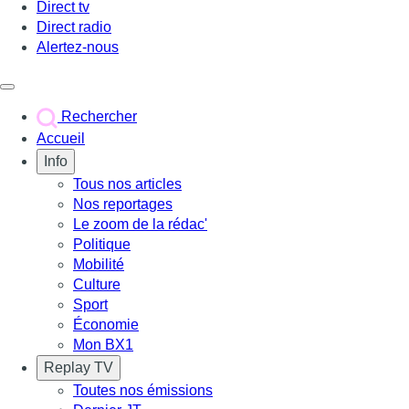
Direct tv
Direct radio
Alertez-nous
Déclencher le menu
Rechercher
Accueil
Info
Tous nos articles
Nos reportages
Le zoom de la rédac'
Politique
Mobilité
Culture
Sport
Économie
Mon BX1
Replay TV
Toutes nos émissions