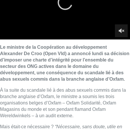
abus sexuels commis dans la branche anglaise d’Oxfam.
À la suite du scandale lié à des abus sexuels commis dans la
branche anglaise d’Oxfam, le ministre a soumis les trois
organisations belges d’Oxfam – Oxfam Solidarité, Oxfam
Magasins du monde et son pendant flamand Oxfam
Wereldwinkels – à un audit externe.
Mais était-ce nécessaire ?
“Nécessaire, sans doute, utile en
tout cas, oui. C’est le rôle de l’état de définir des limites, surtout
quand on constate qu’il y a des abus. On a accueilli cette
initiative de façon très positive. On a contribué à la réflexion
avec le ministre”
avance Nicolas Van Nuffel, responsable du
département plaidoyer – CNCD-11.11.11.
De son côté, Eva Smet, directrice générale d’Oxfam-Solidarité,
estime que cette charte:
“C’est une bonne mesure. Le
gouvernement est là pour établir des standards. Cependant,
certaines ONG et certains acteurs de l’humanitaire avaient déjà
un code éthique, ce qui est le cas depuis plusieurs années
chez Oxfam-Solidarité.”