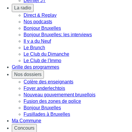
Dernier JT
La radio
Direct & Replay
Nos podcasts
Bonjour Bruxelles
Bonjour Bruxelles: les interviews
Il y a du Neuf
Le Brunch
Le Club du Dimanche
Le Club de l'Immo
Grille des programmes
Nos dossiers
Colère des enseignants
Foyer anderlechtois
Nouveau gouvernement bruxellois
Fusion des zones de police
Bonjour Bruxelles
Fusillades à Bruxelles
Ma Commune
Concours