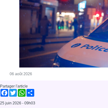
Consulter l'article "Un homme blessé par un 
06 août 2026
Partager l'article
Facebook
Twitter
WhatsApp
Share
25 juin 2026
- 09h03
Alexia Bertrand
Bonjour Bruxelles
News
Politique
Offres d’emploi