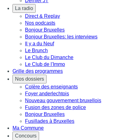
Dernier JT
La radio
Direct & Replay
Nos podcasts
Bonjour Bruxelles
Bonjour Bruxelles: les interviews
Il y a du Neuf
Le Brunch
Le Club du Dimanche
Le Club de l'Immo
Grille des programmes
Nos dossiers
Colère des enseignants
Foyer anderlechtois
Nouveau gouvernement bruxellois
Fusion des zones de police
Bonjour Bruxelles
Fusillades à Bruxelles
Ma Commune
Concours