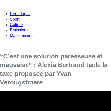
Reportages
Sport
Culture
Émissions
Ma commune
“C’est une solution paresseuse et
mauvaise” : Alexia Bertrand tacle la
taxe proposée par Yvan
Verougstraete
Alexia Bertrand, cheffe de groupe Anders à la Chambre,
était l’invitée de
Bonjour Bruxelles
. Elle réagissait à la
proposition du président des Les Engagés, Yvan
Verougstraete, d’instaurer une taxe de 0,3 % sur le