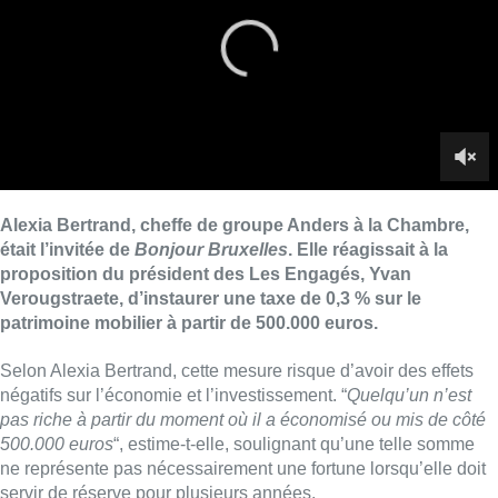
patrimoine mobilier à partir de 500.000 euros.
Selon Alexia Bertrand, cette mesure risque d’avoir des effets
négatifs sur l’économie et l’investissement. “
Quelqu’un n’est
pas riche à partir du moment où il a économisé ou mis de côté
500.000 euros
“, estime-t-elle, soulignant qu’une telle somme
ne représente pas nécessairement une fortune lorsqu’elle doit
servir de réserve pour plusieurs années.
La députée fédérale juge également que cette taxe pourrait
pénaliser l’entrepreneuriat. “
Ça va créer un problème immense
pour l’entrepreneuriat”
, affirme-t-elle, évoquant notamment le
risque de voir les investisseurs retirer leur argent des
entreprises pour le placer dans la pierre. “
Les gens vont sortir
tout leur argent de l’économie réelle, de nos sociétés qui ont
besoin d’être financées, pour le mettre dans des immeubles.
”
Pour Alexia Bertrand, cette réorientation de l’épargne pourrait
avoir des conséquences sur le marché immobilier. “
Vous allez
vers une crise de l’immobilier et ça veut dire que l’immobilier va