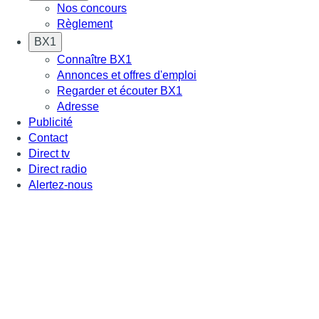
Nos concours
Règlement
BX1
Connaître BX1
Annonces et offres d'emploi
Regarder et écouter BX1
Adresse
Publicité
Contact
Direct tv
Direct radio
Alertez-nous