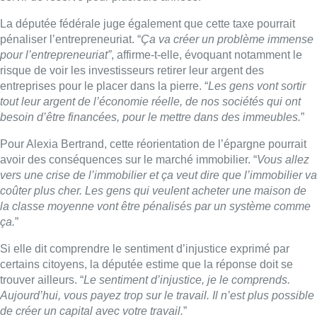
coûter plus cher. Les gens qui veulent acheter une maison de
la classe moyenne vont être pénalisés par un système comme
ça.
”
Si elle dit comprendre le sentiment d’injustice exprimé par
certains citoyens, la députée estime que la réponse doit se
trouver ailleurs. “
Le sentiment d’injustice, je le comprends.
Aujourd’hui, vous payez trop sur le travail. Il n’est plus possible
de créer un capital avec votre travail.
”
Elle plaide dès lors pour une réforme fiscale plus large plutôt
qu’une taxation du patrimoine. “
C’est une solution paresseuse
et mauvaise. Ce qu’il faut, c’est avoir le courage de faire une
véritable réforme fiscale où vous baissez véritablement l’impôt
sur le travail.
” Selon elle, l’objectif devrait être de favoriser la
création de richesse plutôt que de taxer davantage les
patrimoines existants.
■
Interview d’Alexia Bertrand au micro de Fabrice Grosfilley
dans
Bonjour Bruxelles