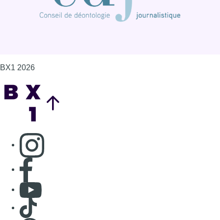
Consulter page Instagram
Consulter page Facebook
Consulter Youtube
Consulter TikTok
Nous rejoindre sur Whatsapp
S'abonner à notre newsletter
Connaître BX1
Publicité
Offres d'emploi
Contact
Mentions légales
Politique de cookies (UE)
Gérer les cookies