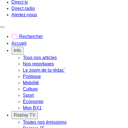
Direct tv
Direct radio
Alertez-nous
Déclencher le menu
Rechercher
Accueil
Info
Tous nos articles
Nos reportages
Le zoom de la rédac'
Politique
Mobilité
Culture
Sport
Économie
Mon BX1
Replay TV
Toutes nos émissions