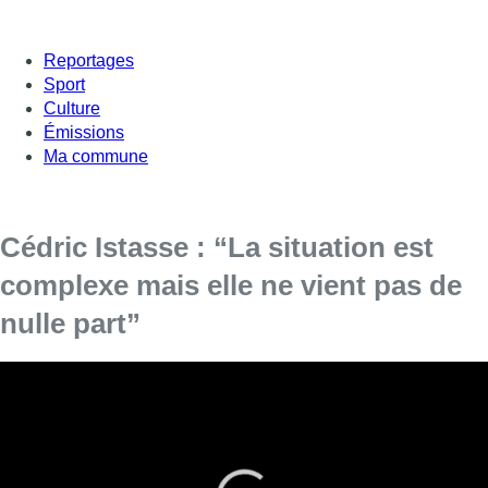
Reportages
Sport
Culture
Émissions
Ma commune
Cédric Istasse : “La situation est
complexe mais elle ne vient pas de
nulle part”
Pourquoi le fédéralisme belge est-il à ce point particulier
qu’on peut difficilement le comparer à un autre système
politique ? C’est la question à laquelle le Crisp a voulu
répondre dans un numéro hors-série de son Courrier
hebdomadaire et que son rédacteur en chef, Cédric