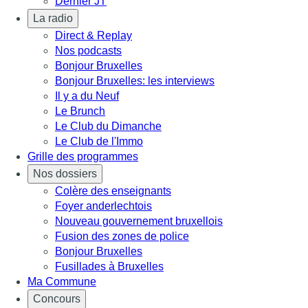
Dernier JT
La radio
Direct & Replay
Nos podcasts
Bonjour Bruxelles
Bonjour Bruxelles: les interviews
Il y a du Neuf
Le Brunch
Le Club du Dimanche
Le Club de l'Immo
Grille des programmes
Nos dossiers
Colère des enseignants
Foyer anderlechtois
Nouveau gouvernement bruxellois
Fusion des zones de police
Bonjour Bruxelles
Fusillades à Bruxelles
Ma Commune
Concours