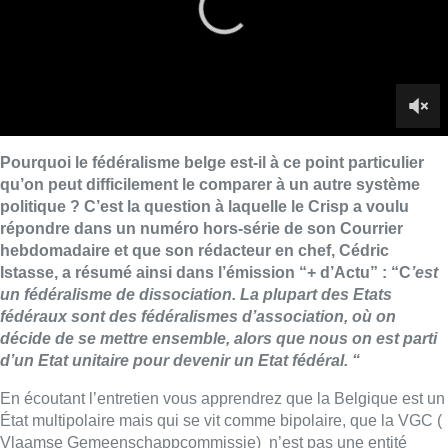
Istasse, a résumé ainsi dans l’émission “+ d’Actu” : “C
’est
un fédéralisme de dissociation. La plupart des Etats
fédéraux sont des fédéralismes d’association, où on
décide de se mettre ensemble, alors que nous on est parti
d’un Etat unitaire pour devenir un Etat fédéral. “
En écoutant l’entretien vous apprendrez que la Belgique est un
État multipolaire mais qui se vit comme bipolaire, que la VGC (
Vlaamse Gemeenschappcommissie) n’est pas une entité
fédérée. Ou encore que l’exemple suisse souvent cité par la N-
VA n’est pas le plus pertinent :
“la N-VA a l’art de faire son
marché… pour retrouver une situation comparable à la nôtre, il
faut plutôt aller du coté du Canada avec les blocs francophone
et anglophone”.
L’ouvrage a pour but de servir de base de référence à tous
ceux qui s’intéressent aux débats communautaires et
institutionnels … et risque d’être fort utile en 2024 :
“Ce que l’on
montre c’est que la situation est complexe, mais elle ne vient
pas de nulle part, elle n’est pas inventée pour compliquer la
situation, elle est le reflet de l’histoire où les demandes