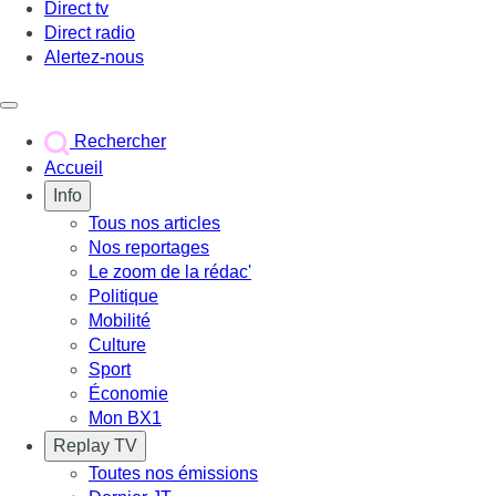
Direct tv
Direct radio
Alertez-nous
Déclencher le menu
Rechercher
Accueil
Info
Tous nos articles
Nos reportages
Le zoom de la rédac'
Politique
Mobilité
Culture
Sport
Économie
Mon BX1
Replay TV
Toutes nos émissions