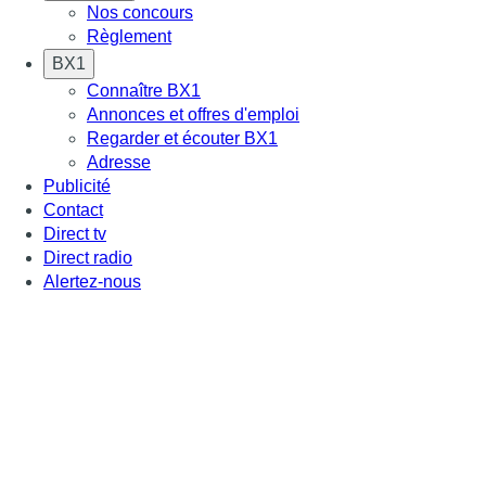
Nos concours
Règlement
BX1
Connaître BX1
Annonces et offres d'emploi
Regarder et écouter BX1
Adresse
Publicité
Contact
Direct tv
Direct radio
Alertez-nous