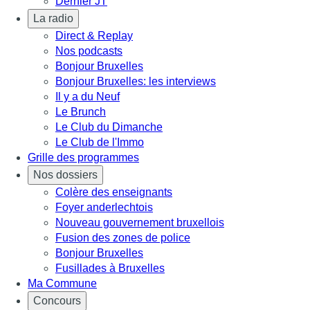
Dernier JT
La radio
Direct & Replay
Nos podcasts
Bonjour Bruxelles
Bonjour Bruxelles: les interviews
Il y a du Neuf
Le Brunch
Le Club du Dimanche
Le Club de l'Immo
Grille des programmes
Nos dossiers
Colère des enseignants
Foyer anderlechtois
Nouveau gouvernement bruxellois
Fusion des zones de police
Bonjour Bruxelles
Fusillades à Bruxelles
Ma Commune
Concours