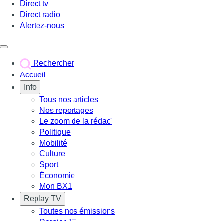
Direct tv
Direct radio
Alertez-nous
Déclencher le menu
Rechercher
Accueil
Info
Tous nos articles
Nos reportages
Le zoom de la rédac'
Politique
Mobilité
Culture
Sport
Économie
Mon BX1
Replay TV
Toutes nos émissions