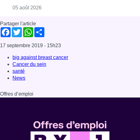
Consulter l'article "Réaménagement de l’ave
05 août 2026
Partager l'article
Facebook
Twitter
WhatsApp
Share
17 septembre 2019
- 15h23
big against breast cancer
Cancer du sein
santé
News
Offres d’emploi