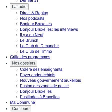
Dernier JT
La radio
Direct & Replay
Nos podcasts
Bonjour Bruxelles
Bonjour Bruxelles: les interviews
Il y a du Neuf
Le Brunch
Le Club du Dimanche
Le Club de l'Immo
Grille des programmes
Nos dossiers
Colère des enseignants
Foyer anderlechtois
Nouveau gouvernement bruxellois
Fusion des zones de police
Bonjour Bruxelles
Fusillades à Bruxelles
Ma Commune
Concours