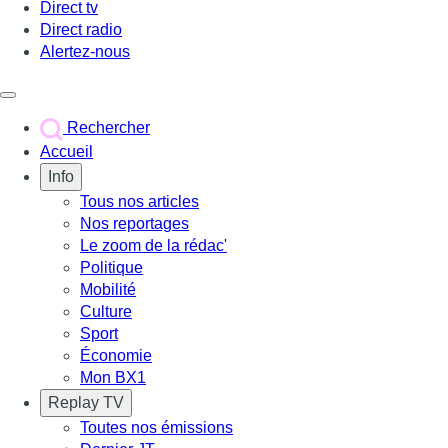
Direct tv
Direct radio
Alertez-nous
Déclencher le menu
Rechercher
Accueil
Info
Tous nos articles
Nos reportages
Le zoom de la rédac'
Politique
Mobilité
Culture
Sport
Économie
Mon BX1
Replay TV
Toutes nos émissions