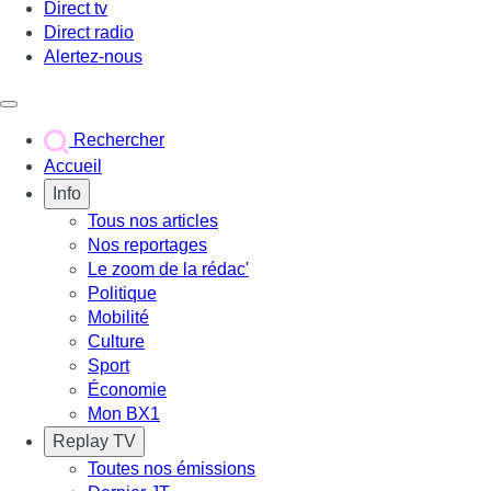
Direct tv
Direct radio
Alertez-nous
Déclencher le menu
Rechercher
Accueil
Info
Tous nos articles
Nos reportages
Le zoom de la rédac'
Politique
Mobilité
Culture
Sport
Économie
Mon BX1
Replay TV
Toutes nos émissions