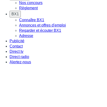
Nos concours
Règlement
BX1
Connaître BX1
Annonces et offres d'emploi
Regarder et écouter BX1
Adresse
Publicité
Contact
Direct tv
Direct radio
Alertez-nous