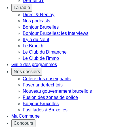
Dernier JT
La radio
Direct & Replay
Nos podcasts
Bonjour Bruxelles
Bonjour Bruxelles: les interviews
Il y a du Neuf
Le Brunch
Le Club du Dimanche
Le Club de l'Immo
Grille des programmes
Nos dossiers
Colère des enseignants
Foyer anderlechtois
Nouveau gouvernement bruxellois
Fusion des zones de police
Bonjour Bruxelles
Fusillades à Bruxelles
Ma Commune
Concours