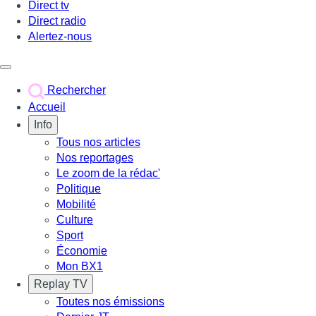
Direct tv
Direct radio
Alertez-nous
Déclencher le menu
Rechercher
Accueil
Info
Tous nos articles
Nos reportages
Le zoom de la rédac'
Politique
Mobilité
Culture
Sport
Économie
Mon BX1
Replay TV
Toutes nos émissions