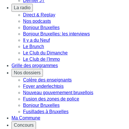
Dernier JT
La radio
Direct & Replay
Nos podcasts
Bonjour Bruxelles
Bonjour Bruxelles: les interviews
Il y a du Neuf
Le Brunch
Le Club du Dimanche
Le Club de l'Immo
Grille des programmes
Nos dossiers
Colère des enseignants
Foyer anderlechtois
Nouveau gouvernement bruxellois
Fusion des zones de police
Bonjour Bruxelles
Fusillades à Bruxelles
Ma Commune
Concours