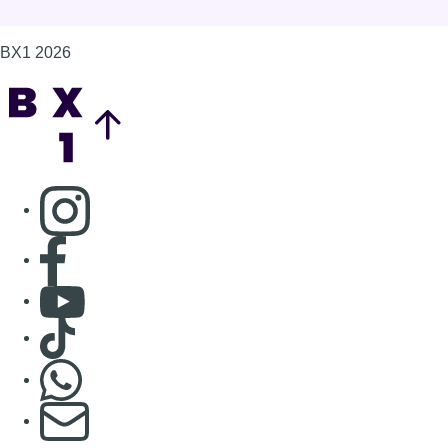
BX1 2026
Back to top
Consulter page Instagram
Consulter page Facebook
Consulter Youtube
Consulter TikTok
Nous rejoindre sur Whatsapp
S'abonner à notre newsletter