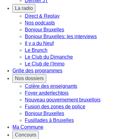
Dernier JT
La radio
Direct & Replay
Nos podcasts
Bonjour Bruxelles
Bonjour Bruxelles: les interviews
Il y a du Neuf
Le Brunch
Le Club du Dimanche
Le Club de l'Immo
Grille des programmes
Nos dossiers
Colère des enseignants
Foyer anderlechtois
Nouveau gouvernement bruxellois
Fusion des zones de police
Bonjour Bruxelles
Fusillades à Bruxelles
Ma Commune
Concours