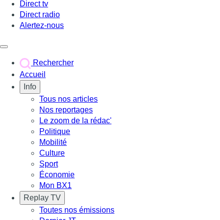
Direct tv
Direct radio
Alertez-nous
Déclencher le menu
Rechercher
Accueil
Info
Tous nos articles
Nos reportages
Le zoom de la rédac'
Politique
Mobilité
Culture
Sport
Économie
Mon BX1
Replay TV
Toutes nos émissions