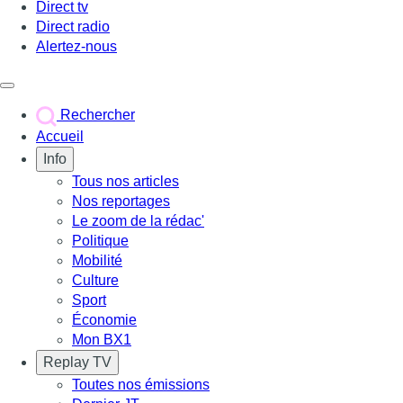
Direct tv
Direct radio
Alertez-nous
Déclencher le menu
Rechercher
Accueil
Info
Tous nos articles
Nos reportages
Le zoom de la rédac'
Politique
Mobilité
Culture
Sport
Économie
Mon BX1
Replay TV
Toutes nos émissions