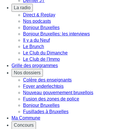
Dernier JT
La radio
Direct & Replay
Nos podcasts
Bonjour Bruxelles
Bonjour Bruxelles: les interviews
Il y a du Neuf
Le Brunch
Le Club du Dimanche
Le Club de l'Immo
Grille des programmes
Nos dossiers
Colère des enseignants
Foyer anderlechtois
Nouveau gouvernement bruxellois
Fusion des zones de police
Bonjour Bruxelles
Fusillades à Bruxelles
Ma Commune
Concours