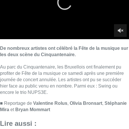
journée de concert annulée. Les artistes ont pu se succéder
hier face au public venu en nombre. Parmi eux : Swing ou
encore le trio NUPS3E.
■ Reportage de
Valentine Rolus
,
Olivia Bronsart
,
Stéphanie
Mira
et
Bryan Mommart
Lire aussi :
Météo: du soleil et jusqu’à 28°C ce
samedi, l’avertissement jaune à la
chaleur activé