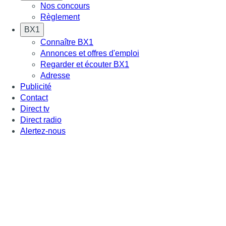
Nos concours
Règlement
BX1
Connaître BX1
Annonces et offres d'emploi
Regarder et écouter BX1
Adresse
Publicité
Contact
Direct tv
Direct radio
Alertez-nous