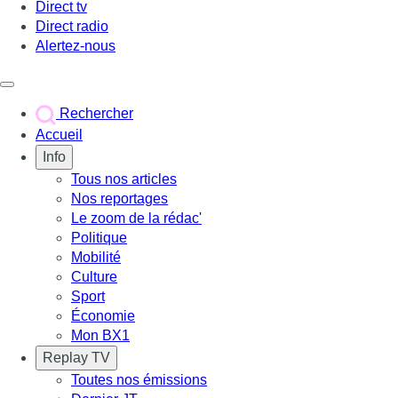
Direct tv
Direct radio
Alertez-nous
Déclencher le menu
Rechercher
Accueil
Info
Tous nos articles
Nos reportages
Le zoom de la rédac'
Politique
Mobilité
Culture
Sport
Économie
Mon BX1
Replay TV
Toutes nos émissions