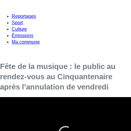
Reportages
Sport
Culture
Émissions
Ma commune
Fête de la musique : le public au
rendez-vous au Cinquantenaire
après l’annulation de vendredi
De nombreux artistes ont célébré la Fête de la musique sur
les deux scène du Cinquantenaire.
Au parc du Cinquantenaire, les Bruxellois ont finalement pu
profiter de Fête de la musique ce samedi après une première