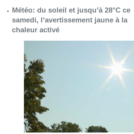
Consulter l'article "Météo: du soleil et jusqu
08 août 2026
Coups de feu sur fond de “rivalité
amoureuse” à Uccle: une personne
blessée à la jambe