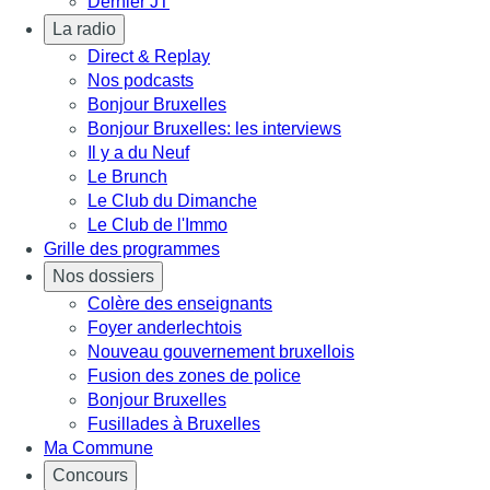
Dernier JT
La radio
Direct & Replay
Nos podcasts
Bonjour Bruxelles
Bonjour Bruxelles: les interviews
Il y a du Neuf
Le Brunch
Le Club du Dimanche
Le Club de l'Immo
Grille des programmes
Nos dossiers
Colère des enseignants
Foyer anderlechtois
Nouveau gouvernement bruxellois
Fusion des zones de police
Bonjour Bruxelles
Fusillades à Bruxelles
Ma Commune
Concours