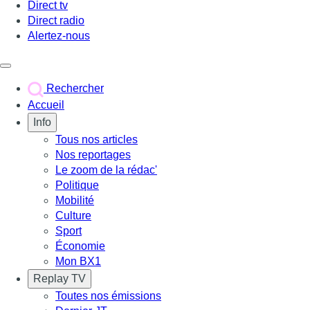
Direct tv
Direct radio
Alertez-nous
Déclencher le menu
Rechercher
Accueil
Info
Tous nos articles
Nos reportages
Le zoom de la rédac'
Politique
Mobilité
Culture
Sport
Économie
Mon BX1
Replay TV
Toutes nos émissions