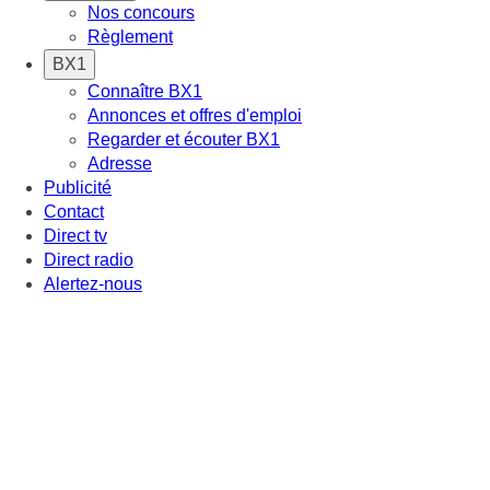
Nos concours
Règlement
BX1
Connaître BX1
Annonces et offres d'emploi
Regarder et écouter BX1
Adresse
Publicité
Contact
Direct tv
Direct radio
Alertez-nous