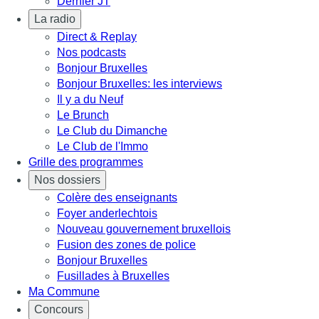
Dernier JT
La radio
Direct & Replay
Nos podcasts
Bonjour Bruxelles
Bonjour Bruxelles: les interviews
Il y a du Neuf
Le Brunch
Le Club du Dimanche
Le Club de l'Immo
Grille des programmes
Nos dossiers
Colère des enseignants
Foyer anderlechtois
Nouveau gouvernement bruxellois
Fusion des zones de police
Bonjour Bruxelles
Fusillades à Bruxelles
Ma Commune
Concours