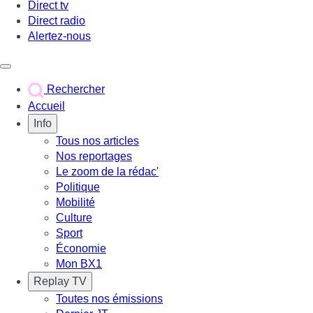
Direct tv
Direct radio
Alertez-nous
Déclencher le menu
Rechercher
Accueil
Info
Tous nos articles
Nos reportages
Le zoom de la rédac'
Politique
Mobilité
Culture
Sport
Économie
Mon BX1
Replay TV
Toutes nos émissions