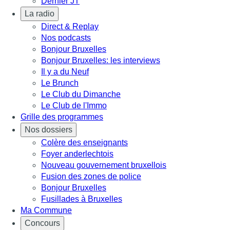
Dernier JT
La radio
Direct & Replay
Nos podcasts
Bonjour Bruxelles
Bonjour Bruxelles: les interviews
Il y a du Neuf
Le Brunch
Le Club du Dimanche
Le Club de l'Immo
Grille des programmes
Nos dossiers
Colère des enseignants
Foyer anderlechtois
Nouveau gouvernement bruxellois
Fusion des zones de police
Bonjour Bruxelles
Fusillades à Bruxelles
Ma Commune
Concours