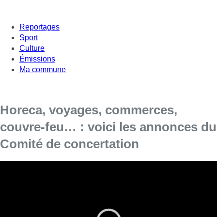
Reportages
Sport
Culture
Émissions
Ma commune
Horeca, voyages, commerces,
couvre-feu… : voici les annonces du
Comité de concertation