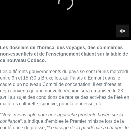
Les dossiers de l’horeca, des voyages, des commerces
non-essentiels et de l’enseignement étaient sur la table de
ce nouveau Codeco.
Les différents gouvernements du pays se sont réunis mercredi
entre 9h et 15h30 à Bruxelles, au Palais d’Egmont dans le
cadre d’un nouveau Comité de concertation. Il est d’ores et
déjà convenu qu’une nouvelle réunion sera organisée le 23
avril au sujet des conditions de reprise des activités de l’été en
matières culturelle, sportive, pour la jeunesse, etc…
“
Nous avons opté pour une approche prudente basée sur la
confiance
“, a indiqué d’emblée le Premier ministre lors de la
conférence de presse, “
Le visage de la pandémie a changé, le