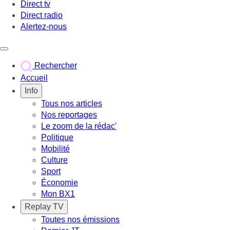
Direct tv
Direct radio
Alertez-nous
Déclencher le menu
Rechercher
Accueil
Info
Tous nos articles
Nos reportages
Le zoom de la rédac'
Politique
Mobilité
Culture
Sport
Économie
Mon BX1
Replay TV
Toutes nos émissions