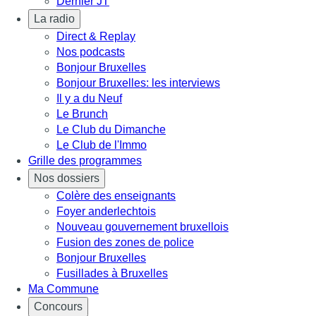
Dernier JT
La radio
Direct & Replay
Nos podcasts
Bonjour Bruxelles
Bonjour Bruxelles: les interviews
Il y a du Neuf
Le Brunch
Le Club du Dimanche
Le Club de l'Immo
Grille des programmes
Nos dossiers
Colère des enseignants
Foyer anderlechtois
Nouveau gouvernement bruxellois
Fusion des zones de police
Bonjour Bruxelles
Fusillades à Bruxelles
Ma Commune
Concours