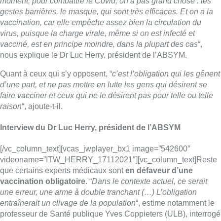
moment, pour combattre le Covid, on a pas grand chose : les
gestes barrières, le masque, qui sont très efficaces. Et on a la
vaccination, car elle empêche assez bien la circulation du
virus, puisque la charge virale, même si on est infecté et
vacciné, est en principe moindre, dans la plupart des cas
“,
nous explique le Dr Luc Herry, président de l’ABSYM.
Quant à ceux qui s’y opposent, “
c’est l’obligation qui les gênent
d’une part, et ne pas mettre en lutte les gens qui désirent se
faire vacciner et ceux qui ne le désirent pas pour telle ou telle
raison
“, ajoute-t-il.
Interview du Dr Luc Herry, président de l’ABSYM
[/vc_column_text][vcas_jwplayer_bx1 image=”542600″
videoname=”ITW_HERRY_17112021″][vc_column_text]Reste
que certains experts médicaux sont
en défaveur d’une
vaccination obligatoire
. “
Dans le contexte actuel, ce serait
une erreur, une arme à double tranchant (…) L’obligation
entraînerait un clivage de la population
“, estime notamment le
professeur de Santé publique Yves Coppieters (ULB), interrogé