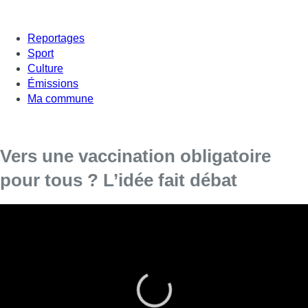
Reportages
Sport
Culture
Émissions
Ma commune
Vers une vaccination obligatoire
pour tous ? L’idée fait débat