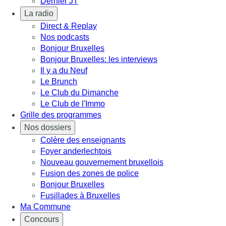
Dernier JT
La radio
Direct & Replay
Nos podcasts
Bonjour Bruxelles
Bonjour Bruxelles: les interviews
Il y a du Neuf
Le Brunch
Le Club du Dimanche
Le Club de l'Immo
Grille des programmes
Nos dossiers
Colère des enseignants
Foyer anderlechtois
Nouveau gouvernement bruxellois
Fusion des zones de police
Bonjour Bruxelles
Fusillades à Bruxelles
Ma Commune
Concours