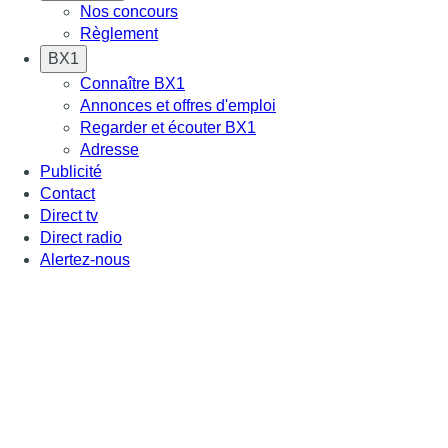
Nos concours
Règlement
BX1
Connaître BX1
Annonces et offres d'emploi
Regarder et écouter BX1
Adresse
Publicité
Contact
Direct tv
Direct radio
Alertez-nous