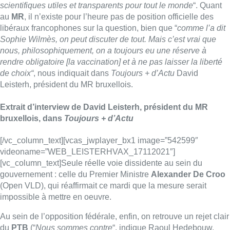
scientifiques utiles et transparents pour tout le monde
“. Quant
au
MR
, il n’existe pour l’heure pas de position officielle des
libéraux francophones sur la question, bien que “
comme l’a dit
Sophie Wilmès, on peut discuter de tout. Mais c’est vrai que
nous, philosophiquement, on a toujours eu une réserve à
rendre obligatoire [la vaccination] et à ne pas laisser la liberté
de choix
“
, nous indiquait dans
Toujours + d’Actu
David
Leisterh, président du MR bruxellois.
Extrait d’interview de David Leisterh, président du MR
bruxellois, dans
Toujours + d’Actu
[/vc_column_text][vcas_jwplayer_bx1 image=”542599″
videoname=”WEB_LEISTERHVAX_17112021″]
[vc_column_text]Seule réelle voie dissidente au sein du
gouvernement : celle du Premier Ministre
Alexander De Croo
(Open VLD), qui réaffirmait ce mardi que la mesure serait
impossible à mettre en oeuvre.
Au sein de l’opposition fédérale, enfin, on retrouve un rejet clair
du
PTB
(“
Nous sommes contre
“, indique Raoul Hedebouw,