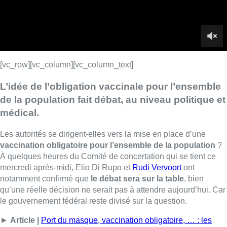
[vc_row][vc_column][vc_column_text]
L’idée de l’obligation vaccinale pour l’ensemble
de la population fait débat, au niveau politique et
médical.
Les autorités se dirigent-elles vers la mise en place d’une
vaccination obligatoire pour l’ensemble de la population
?
À quelques heures du Comité de concertation qui se tient ce
mercredi après-midi, Elio Di Rupo et
Rudi Vervoort
ont
notamment confirmé que
le débat sera sur la table
, bien
qu’une réelle décision ne serait pas à attendre aujourd’hui. Car
le gouvernement fédéral reste divisé sur la question.
►
Article |
Port du masque, vaccination obligatoire, … : les