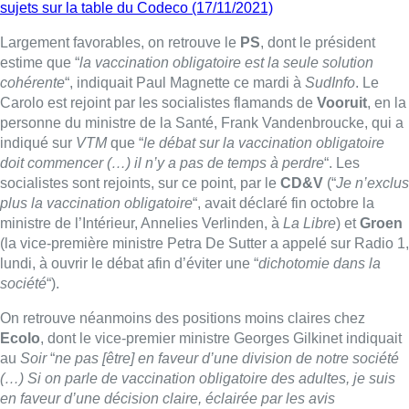
sujets sur la table du Codeco (17/11/2021)
Largement favorables, on retrouve le
PS
, dont le président
estime que “
la vaccination obligatoire est la seule solution
cohérente
“, indiquait Paul Magnette ce mardi à
SudInfo
. Le
Carolo est rejoint par les socialistes flamands de
Vooruit
, en la
personne du ministre de la Santé, Frank Vandenbroucke, qui a
indiqué sur
VTM
que “
le débat sur la vaccination obligatoire
doit commencer (…) il n’y a pas de temps à perdre
“. Les
socialistes sont rejoints, sur ce point, par le
CD&V
(“
Je n’exclus
plus la vaccination obligatoire
“, avait déclaré fin octobre la
ministre de l’Intérieur, Annelies Verlinden, à
La Libre
) et
Groen
(la vice-première ministre Petra De Sutter a appelé sur Radio 1,
lundi, à ouvrir le débat afin d’éviter une “
dichotomie dans la
société
“).
On retrouve néanmoins des positions moins claires chez
Ecolo
, dont le vice-premier ministre Georges Gilkinet indiquait
au
Soir
“
ne pas [être] en faveur d’une division de notre société
(…) Si on parle de vaccination obligatoire des adultes, je suis
en faveur d’une décision claire, éclairée par les avis