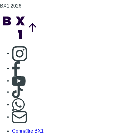
BX1 2026
Back to top
Consulter page Instagram
Consulter page Facebook
Consulter Youtube
Consulter TikTok
Nous rejoindre sur Whatsapp
S'abonner à notre newsletter
Connaître BX1