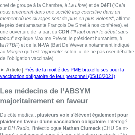
chef de groupe à la Chambre, à
La Libre
) et de
DéFI
(“
Cela
nous amènerait dans une société trop coercitive dans un
moment où les clivages sont de plus en plus violents
“, affirme
le président amarante François De Smet à nos confrères)
,
et
une ouverture de la part du
CDH
(“Il faut ouvrir le débat sans
tabou
” explique Maxime Prévot, le président humaniste, à
la
RTBF
) et de la
N-VA
(Bart De Wever a notamment indiqué
au
Morgen
qu’l est “
hypocrite
” selon lui de ne pas oser débattre
de l’obligation vaccinale).
►
Article |
Près de la moitié des PME bruxelloises pour la
vaccination obligatoire de leur personnel (05/10/2021)
Les médecins de l’ABSYM
majoritairement en faveur
Du côté médical,
plusieurs voix s’élèvent également pour
plaider en faveur d’une vaccination obligatoire
. Interrogé
sur
DH Radio
, l’infectiologue
Nathan Clumeck
(CHU Saint-
Pierre) a notamment appelé à une obligation vaccinale :
“Je