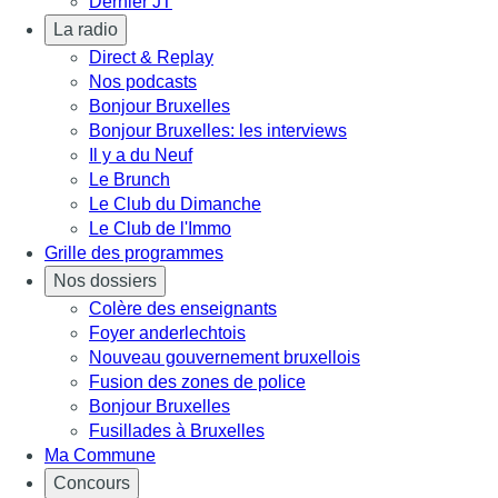
Dernier JT
La radio
Direct & Replay
Nos podcasts
Bonjour Bruxelles
Bonjour Bruxelles: les interviews
Il y a du Neuf
Le Brunch
Le Club du Dimanche
Le Club de l'Immo
Grille des programmes
Nos dossiers
Colère des enseignants
Foyer anderlechtois
Nouveau gouvernement bruxellois
Fusion des zones de police
Bonjour Bruxelles
Fusillades à Bruxelles
Ma Commune
Concours