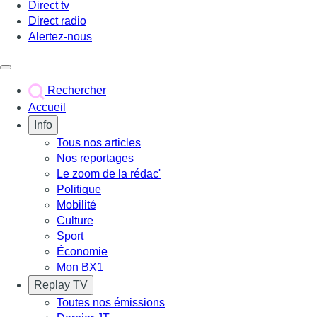
Direct tv
Direct radio
Alertez-nous
Déclencher le menu
Rechercher
Accueil
Info
Tous nos articles
Nos reportages
Le zoom de la rédac'
Politique
Mobilité
Culture
Sport
Économie
Mon BX1
Replay TV
Toutes nos émissions