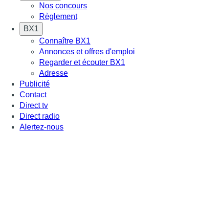
Nos concours
Règlement
BX1
Connaître BX1
Annonces et offres d'emploi
Regarder et écouter BX1
Adresse
Publicité
Contact
Direct tv
Direct radio
Alertez-nous