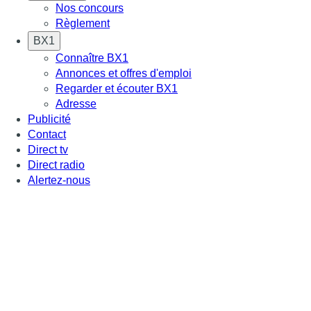
Nos concours
Règlement
BX1
Connaître BX1
Annonces et offres d'emploi
Regarder et écouter BX1
Adresse
Publicité
Contact
Direct tv
Direct radio
Alertez-nous