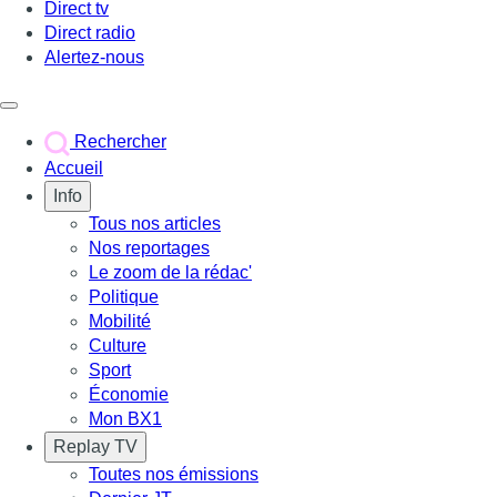
Direct tv
Direct radio
Alertez-nous
Déclencher le menu
Rechercher
Accueil
Info
Tous nos articles
Nos reportages
Le zoom de la rédac'
Politique
Mobilité
Culture
Sport
Économie
Mon BX1
Replay TV
Toutes nos émissions