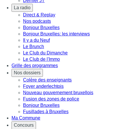
Dernier JT
La radio
Direct & Replay
Nos podcasts
Bonjour Bruxelles
Bonjour Bruxelles: les interviews
Il y a du Neuf
Le Brunch
Le Club du Dimanche
Le Club de l'Immo
Grille des programmes
Nos dossiers
Colère des enseignants
Foyer anderlechtois
Nouveau gouvernement bruxellois
Fusion des zones de police
Bonjour Bruxelles
Fusillades à Bruxelles
Ma Commune
Concours