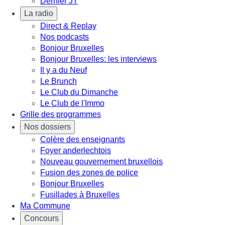
Dernier JT
La radio
Direct & Replay
Nos podcasts
Bonjour Bruxelles
Bonjour Bruxelles: les interviews
Il y a du Neuf
Le Brunch
Le Club du Dimanche
Le Club de l'Immo
Grille des programmes
Nos dossiers
Colère des enseignants
Foyer anderlechtois
Nouveau gouvernement bruxellois
Fusion des zones de police
Bonjour Bruxelles
Fusillades à Bruxelles
Ma Commune
Concours