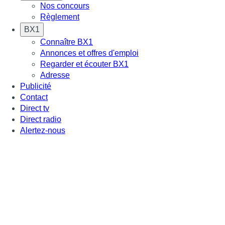
Nos concours
Règlement
BX1
Connaître BX1
Annonces et offres d'emploi
Regarder et écouter BX1
Adresse
Publicité
Contact
Direct tv
Direct radio
Alertez-nous