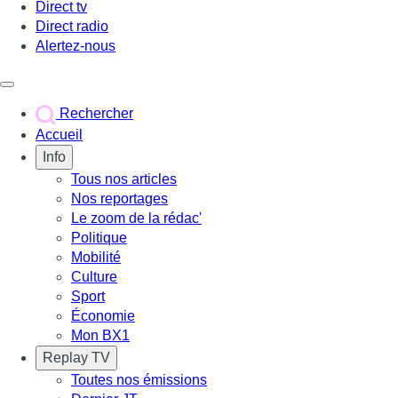
Direct tv
Direct radio
Alertez-nous
Déclencher le menu
Rechercher
Accueil
Info
Tous nos articles
Nos reportages
Le zoom de la rédac'
Politique
Mobilité
Culture
Sport
Économie
Mon BX1
Replay TV
Toutes nos émissions