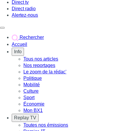
Direct tv
Direct radio
Alertez-nous
Déclencher le menu
Rechercher
Accueil
Info
Tous nos articles
Nos reportages
Le zoom de la rédac'
Politique
Mobilité
Culture
Sport
Économie
Mon BX1
Replay TV
Toutes nos émissions