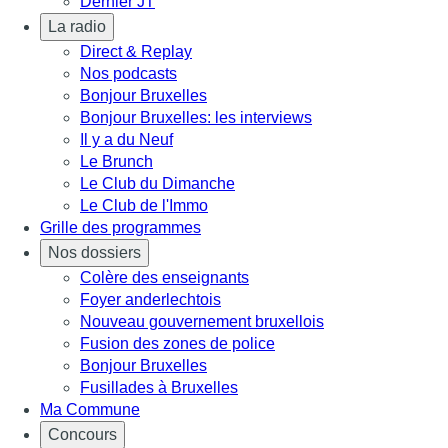
Dernier JT
La radio
Direct & Replay
Nos podcasts
Bonjour Bruxelles
Bonjour Bruxelles: les interviews
Il y a du Neuf
Le Brunch
Le Club du Dimanche
Le Club de l'Immo
Grille des programmes
Nos dossiers
Colère des enseignants
Foyer anderlechtois
Nouveau gouvernement bruxellois
Fusion des zones de police
Bonjour Bruxelles
Fusillades à Bruxelles
Ma Commune
Concours