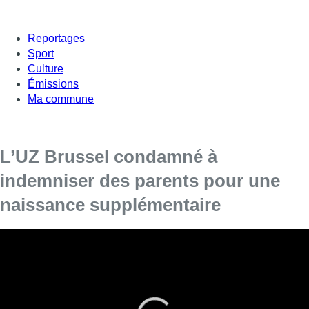
Reportages
Sport
Culture
Émissions
Ma commune
L’UZ Brussel condamné à
indemniser des parents pour une
naissance supplémentaire
L’UZ Brussel doit verser une indemnité à un couple
d’Espagnols parce qu’ils se sont retrouvés
involontairement avec une famille nombreuse, selon les
journaux
Het Nieuwsblad
et
De Standaard
de ce mercredi.
Le couple avait commandé un embryon à la clinique de fertilité