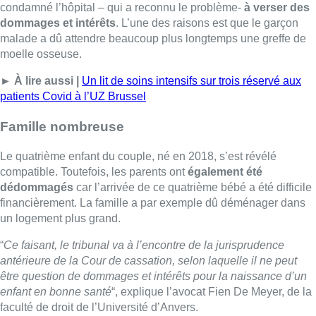
financièrement. La famille a par exemple dû déménager dans
un logement plus grand.
“
Ce faisant, le tribunal va à l’encontre de la jurisprudence
antérieure de la Cour de cassation, selon laquelle il ne peut
être question de dommages et intérêts pour la naissance d’un
enfant en bonne santé
“, explique l’avocat Fien De Meyer, de la
faculté de droit de l’Université d’Anvers.
Le premier embryon “
était sain et offrait les meilleures chances
de tomber enceinte, mais il s’est avéré incompatible
génétiquement
” avec le frère aîné, a de son côté réagi l’UZ
Brussel, sollicité par Belga. “
Les parents ont été dédommagés
et les procédures de notre clinique de la fertilité ont été
renforcées pour éviter qu’une telle situation ne se représente à
l’avenir
.”
Avec Belga – Photo :Belga
■ Un reportage de Marie-Noëlle Dinant, Nicolas
Scheenaerts et Corinne De Beul