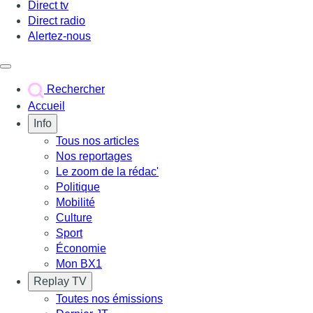
Direct tv
Direct radio
Alertez-nous
Déclencher le menu
Rechercher
Accueil
Info
Tous nos articles
Nos reportages
Le zoom de la rédac'
Politique
Mobilité
Culture
Sport
Économie
Mon BX1
Replay TV
Toutes nos émissions