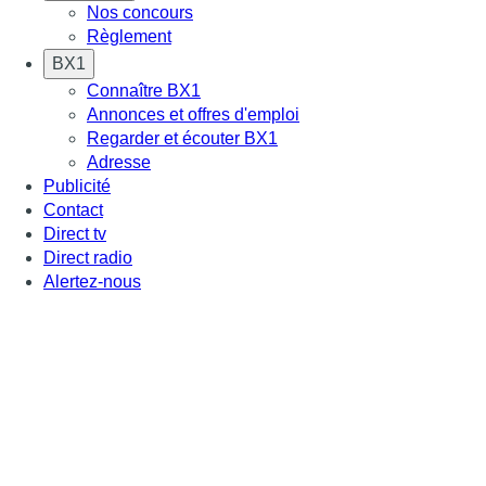
Nos concours
Règlement
BX1
Connaître BX1
Annonces et offres d'emploi
Regarder et écouter BX1
Adresse
Publicité
Contact
Direct tv
Direct radio
Alertez-nous