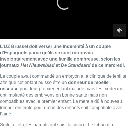
afin que cet enfant puisse être un
donneur de moelle
osseuse
pour leur premier enfant malade mais les médecins
ont implanté des embryons en bonne santé mais non
compatibles avec le premier enfant. La mère a dû à nouveau
tomber enceinte pour qu’un des enfants soit compatible avec
l’aîné.
Suite à cela, les parents ont saisi la justice. Le tribunal a
condamné l’hôpital – qui a reconnu le problème-
à verser des
dommages et intérêts
. L’une des raisons est que le garçon
malade a dû attendre beaucoup plus longtemps une greffe de
moelle osseuse.
► À lire aussi |
Un lit de soins intensifs sur trois réservé aux
patients Covid à l’UZ Brussel
Famille nombreuse
Le quatrième enfant du couple, né en 2018, s’est révélé
compatible. Toutefois, les parents ont
également été
dédommagés
car l’arrivée de ce quatrième bébé a été difficile