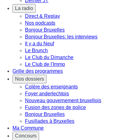
Dernier JT
La radio
Direct & Replay
Nos podcasts
Bonjour Bruxelles
Bonjour Bruxelles: les interviews
Il y a du Neuf
Le Brunch
Le Club du Dimanche
Le Club de l'Immo
Grille des programmes
Nos dossiers
Colère des enseignants
Foyer anderlechtois
Nouveau gouvernement bruxellois
Fusion des zones de police
Bonjour Bruxelles
Fusillades à Bruxelles
Ma Commune
Concours