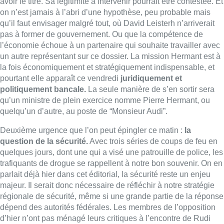
question de la sécurité.
Avec trois séries de coups de feu en
quelques jours, dont une qui a visé une patrouille de police, les
trafiquants de drogue se rappellent à notre bon souvenir. On en
parlait déjà hier dans cet éditorial, la sécurité reste un enjeu
majeur. Il serait donc nécessaire de réfléchir à notre stratégie
régionale de sécurité, même si une grande partie de la réponse
dépend des autorités fédérales. Les membres de l’opposition
d’hier n’ont pas ménagé leurs critiques à l’encontre de Rudi
Vervoort dans ce dossier, lui reprochant de ne pas en faire
assez. Il rétorquait qu’il faisait tout ce que ses compétences lui
permettaient de faire. Le ministre-président est en affaires
courantes. Il importe donc d’avoir un nouveau gouvernement,
avec un nouveau responsable de la sécurité, qui pourra, dans
les compétences qui sont les siennes, réunir rapidement la
conférence des bourgmestres et le
Conseil régional de
sécurité.
Notre politique des hotspots porte-t-elle ses fruits ?
Faut-il la modifier ? Ce sont des questions qui se posent
aujourd’hui. Et on ajoutera que le nouveau ministre-président
aura aussi la responsabilité d’exiger du niveau fédéral qu’il
réinvestisse dans la justice, dans la police et dans les services