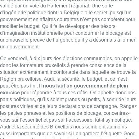
peut-être pas fini.
Il nous faut un gouvernement de plein
exercice
pour répondre à tous ces défis. On appelle donc nos
partis politiques, qu’ils soient grands ou petits, à sortir de leurs
postures viriles et de leurs déclarations de campagne. Rangez
les petites phrases et les positions de blocage, concentrez-
vous sur l’essentiel et pas sur l’accessoire, fût-il symbolique.
Audi et la sécurité des Bruxellois nous semblent au moins
aussi importants que de savoir si l’on gardera l’étiquette Good
Move ou non. Acceptez le résultat des urnes et respectez la
réalité institutionnelle, même si l’on pourrait en souhaiter une
autre.
Quittez les tranchées et faites bouger les lignes.
Négociez donc, et vite. Ne nous obligez pas à afficher le
compteur de ces jours sans gouvernement, qui soulignerait
votre incapacité à gouverner. Nous avons voté le 9 juin. Cela
fait déjà 117 jours que la Région bruxelloise est sans
gouvernement.
Fabrice Grosfilley