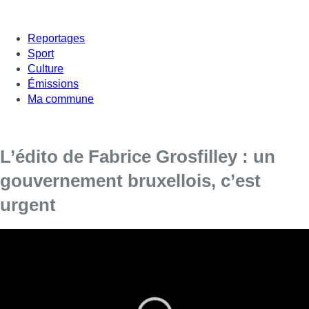
Reportages
Sport
Culture
Émissions
Ma commune
L’édito de Fabrice Grosfilley : un
gouvernement bruxellois, c’est
urgent
L’urgence est là
. La nécessité d’avoir un gouvernement
bruxellois de plein exercice est devenue une nécessité. Une
urgence si l’on veut pouvoir faire face efficacement aux défis
qui s’accumulent. Un impératif si l’on veut sortir du bricolage
institutionnel dans lequel nous nous installons. Cet impératif,