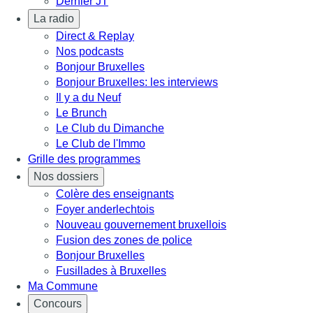
Dernier JT
La radio
Direct & Replay
Nos podcasts
Bonjour Bruxelles
Bonjour Bruxelles: les interviews
Il y a du Neuf
Le Brunch
Le Club du Dimanche
Le Club de l'Immo
Grille des programmes
Nos dossiers
Colère des enseignants
Foyer anderlechtois
Nouveau gouvernement bruxellois
Fusion des zones de police
Bonjour Bruxelles
Fusillades à Bruxelles
Ma Commune
Concours