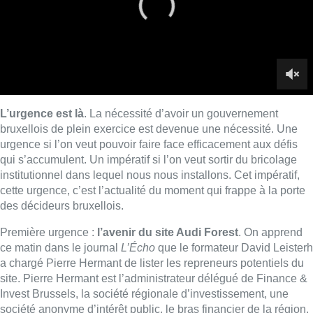
cette urgence, c’est l’actualité du moment qui frappe à la porte
des décideurs bruxellois.
Première urgence :
l’avenir du site Audi Forest
. On apprend
ce matin dans le journal
L’Écho
que le formateur David Leisterh
a chargé Pierre Hermant de lister les repreneurs potentiels du
site. Pierre Hermant est l’administrateur délégué de Finance &
Invest Brussels, la société régionale d’investissement, une
société anonyme d’intérêt public, le bras financier de la région,
en mesure d’investir dans des entreprises considérées comme
stratégiques pour l’avenir de la région. Un homme qui connaît
très bien le tissu industriel et entrepreneurial. On ajoutera que
Pierre Hermant a travaillé par le passé à la FEBIAC, la
fédération des entreprises de l’automobile, il connaît donc
particulièrement bien la matière. C’est à ce titre que Pierre
Hermant a rencontré la direction d’Audi en compagnie de
David Leisterh la semaine dernière. Il indique également au
journal
L’Écho
avoir d’ores et déjà pris contact avec la Banque
Européenne d’Investissement. Pour l’instant, c’est toujours
Audi qui a la main sur l’avenir du site, mais on se prépare à
prendre le relais au cas où il ne se passerait rien du côté