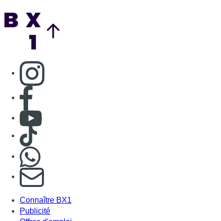
Nous rejoindre sur Whatsapp
S'abonner à notre newsletter
Connaître BX1
Publicité
Offres d'emploi
Contact
Mentions légales
Politique de cookies (UE)
Gérer les cookies