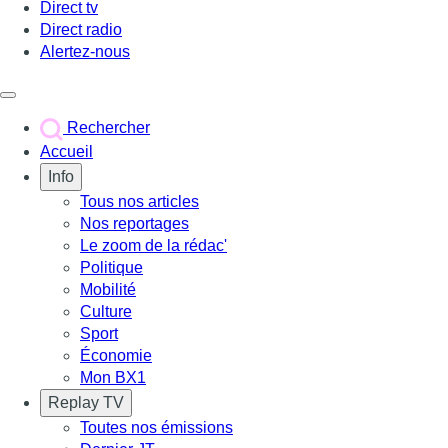
Direct tv
Direct radio
Alertez-nous
Déclencher le menu
Rechercher
Accueil
Info
Tous nos articles
Nos reportages
Le zoom de la rédac'
Politique
Mobilité
Culture
Sport
Économie
Mon BX1
Replay TV
Toutes nos émissions