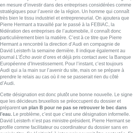
d’Audi.
Cette désignation est donc plutôt une bonne nouvelle. Le signe
que les décideurs bruxellois se préoccupent du dossier et
préparent
un plan B pour ne pas se retrouver le bec dans
l’eau.
Le problème, c’est que c’est une désignation informelle.
David Leisterh n’est pas ministre-président. Pierre Hermant se
profile comme facilitateur ou coordinateur du dossier sans en
avoir le titre. Sa légitimité à intervenir pourrait être contestée. Et
on n’est jamais à l’abri d’une hypothèse, peu probable mais
qu’il faut envisager malgré tout, où David Leisterh n’arriverait
pas à former de gouvernement. Ou que la compétence de
l’économie échoue à un partenaire qui souhaite travailler avec
un autre représentant sur ce dossier. La mission Hermant est à
la fois économiquement et stratégiquement indispensable, et
pourtant elle apparaît ce vendredi
juridiquement et
politiquement bancale.
La seule manière de s’en sortir sera
qu’un ministre de plein exercice nomme Pierre Hermant, ou
quelqu’un d’autre, au poste de “Monsieur Audi”.
Deuxième urgence que l’on peut épingler ce matin :
la