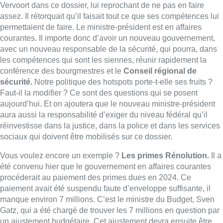
sociaux qui doivent être mobilisés sur ce dossier.
Vous voulez encore un exemple ?
Les primes Rénolution.
Il a
été convenu hier que le gouvernement en affaires courantes
procéderait au paiement des primes dues en 2024. Ce
paiement avait été suspendu faute d’enveloppe suffisante, il
manque environ 7 millions. C’est le ministre du Budget, Sven
Gatz, qui a été chargé de trouver les 7 millions en question par
un ajustement budgétaire. Cet ajustement devra ensuite être
validé par un vote du Parlement régional. Une sorte
d’ingénierie politique dont la Belgique a le secret, puisqu’un
gouvernement en affaires courantes n’est pas compétent pour
modifier le budget. Qu’il faille développer des trésors
d’imagination institutionnelle pour contourner le blocage est
une nouvelle preuve de l’urgence qu’il y a désormais à former
un gouvernement.
Ce vendredi, à dix jours des élections communales, on appelle
donc les formateurs bruxellois à prendre conscience de la
situation extrêmement inconfortable dans laquelle se trouve la
Région bruxelloise. Audi, la sécurité, le budget, et ce n’est