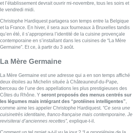
et l’établissement devrait ouvrir mi-novembre, tous les soirs et
le vendredi midi.
Christophe Hardiquest partagera son temps entre la Belgique
et la France. En hiver, il sera aux fourneaux à Bruxelles tandis
qu’en été, il s’appropriera l’identité de la cuisine provençale
contemporaine en s’installant dans les cuisines de “La Mère
Germaine”. Et ce, à partir du 3 août.
La Mère Germaine
La Mère Germaine est une adresse qui a en son temps affiché
deux étoiles au Michelin située à Châteauneuf-du-Pape,
berceau de l’une des appellations les plus prestigieuses des
Côtes du Rhône. Y
seront proposés des menus centrés sur
les légumes mais intégrant des “protéines intelligentes”
,
comme aime les appeler Christophe
Hardiquest
.
“Ce sera une
cuisinetrès identitaire, franco-française mais contemporaine. Je
revisiterai d’anciennes recettes”,
explique-t-il.
Comment un tel projet a-t-il vu le jour ?
“Le propriétaire de la