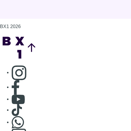
BX1 2026
Back to top
Consulter page Instagram
Consulter page Facebook
Consulter Youtube
Consulter TikTok
Nous rejoindre sur Whatsapp