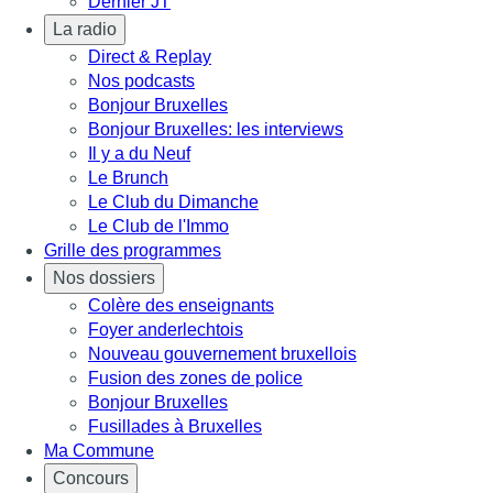
Dernier JT
La radio
Direct & Replay
Nos podcasts
Bonjour Bruxelles
Bonjour Bruxelles: les interviews
Il y a du Neuf
Le Brunch
Le Club du Dimanche
Le Club de l'Immo
Grille des programmes
Nos dossiers
Colère des enseignants
Foyer anderlechtois
Nouveau gouvernement bruxellois
Fusion des zones de police
Bonjour Bruxelles
Fusillades à Bruxelles
Ma Commune
Concours