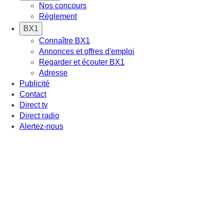
Nos concours
Règlement
BX1
Connaître BX1
Annonces et offres d'emploi
Regarder et écouter BX1
Adresse
Publicité
Contact
Direct tv
Direct radio
Alertez-nous