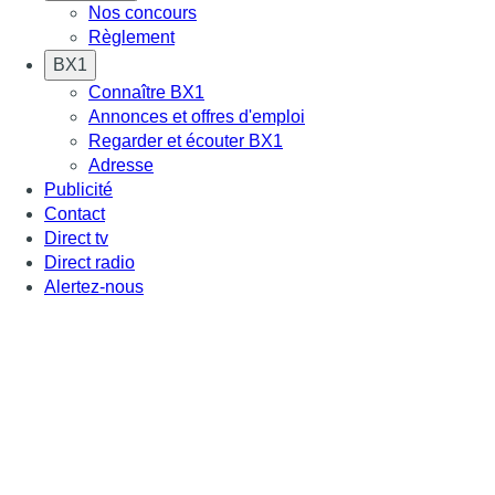
Nos concours
Règlement
BX1
Connaître BX1
Annonces et offres d'emploi
Regarder et écouter BX1
Adresse
Publicité
Contact
Direct tv
Direct radio
Alertez-nous