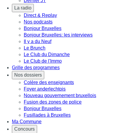
Dernier JT
La radio
Direct & Replay
Nos podcasts
Bonjour Bruxelles
Bonjour Bruxelles: les interviews
Il y a du Neuf
Le Brunch
Le Club du Dimanche
Le Club de l'Immo
Grille des programmes
Nos dossiers
Colère des enseignants
Foyer anderlechtois
Nouveau gouvernement bruxellois
Fusion des zones de police
Bonjour Bruxelles
Fusillades à Bruxelles
Ma Commune
Concours