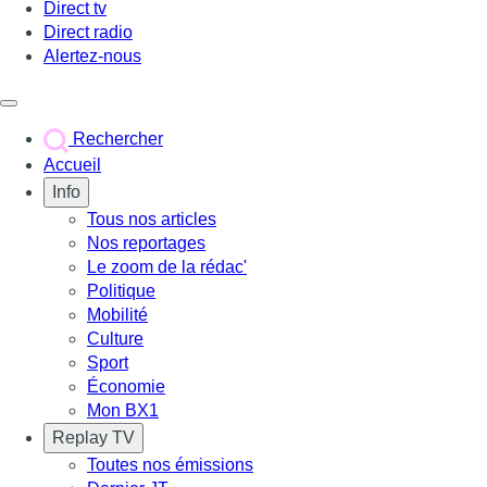
Direct tv
Direct radio
Alertez-nous
Déclencher le menu
Rechercher
Accueil
Info
Tous nos articles
Nos reportages
Le zoom de la rédac'
Politique
Mobilité
Culture
Sport
Économie
Mon BX1
Replay TV
Toutes nos émissions