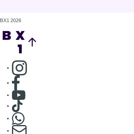
BX1 2026
Back to top
Consulter page Instagram
Consulter page Facebook
Consulter Youtube
Consulter TikTok
Nous rejoindre sur Whatsapp
S'abonner à notre newsletter