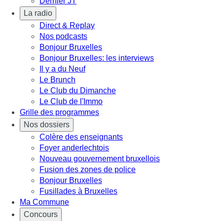
Dernier JT
La radio
Direct & Replay
Nos podcasts
Bonjour Bruxelles
Bonjour Bruxelles: les interviews
Il y a du Neuf
Le Brunch
Le Club du Dimanche
Le Club de l'Immo
Grille des programmes
Nos dossiers
Colère des enseignants
Foyer anderlechtois
Nouveau gouvernement bruxellois
Fusion des zones de police
Bonjour Bruxelles
Fusillades à Bruxelles
Ma Commune
Concours