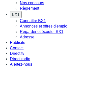
Nos concours
Règlement
BX1
Connaître BX1
Annonces et offres d'emploi
Regarder et écouter BX1
Adresse
Publicité
Contact
Direct tv
Direct radio
Alertez-nous