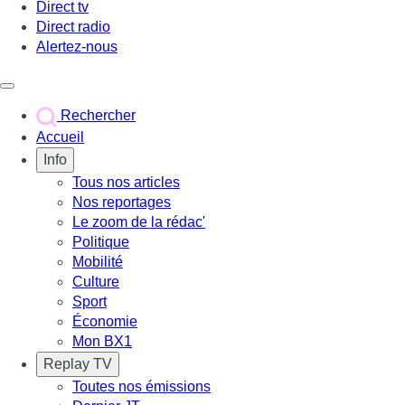
Direct tv
Direct radio
Alertez-nous
Déclencher le menu
Rechercher
Accueil
Info
Tous nos articles
Nos reportages
Le zoom de la rédac'
Politique
Mobilité
Culture
Sport
Économie
Mon BX1
Replay TV
Toutes nos émissions