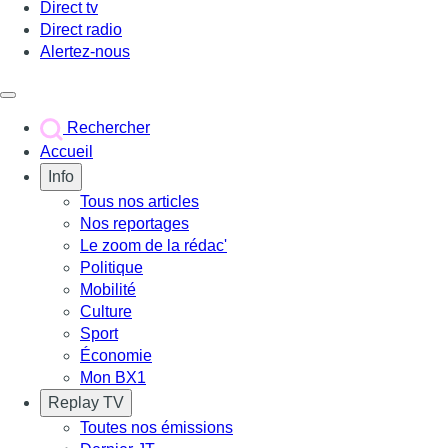
Direct tv
Direct radio
Alertez-nous
Déclencher le menu
Rechercher
Accueil
Info
Tous nos articles
Nos reportages
Le zoom de la rédac'
Politique
Mobilité
Culture
Sport
Économie
Mon BX1
Replay TV
Toutes nos émissions