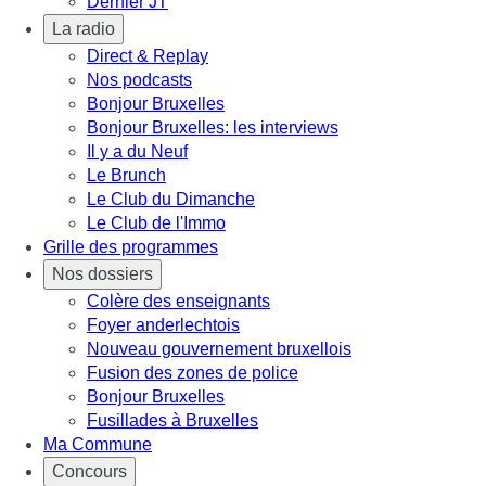
Dernier JT
La radio
Direct & Replay
Nos podcasts
Bonjour Bruxelles
Bonjour Bruxelles: les interviews
Il y a du Neuf
Le Brunch
Le Club du Dimanche
Le Club de l'Immo
Grille des programmes
Nos dossiers
Colère des enseignants
Foyer anderlechtois
Nouveau gouvernement bruxellois
Fusion des zones de police
Bonjour Bruxelles
Fusillades à Bruxelles
Ma Commune
Concours