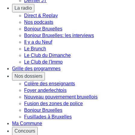
Dernier JT
La radio
Direct & Replay
Nos podcasts
Bonjour Bruxelles
Bonjour Bruxelles: les interviews
Il y a du Neuf
Le Brunch
Le Club du Dimanche
Le Club de l'Immo
Grille des programmes
Nos dossiers
Colère des enseignants
Foyer anderlechtois
Nouveau gouvernement bruxellois
Fusion des zones de police
Bonjour Bruxelles
Fusillades à Bruxelles
Ma Commune
Concours