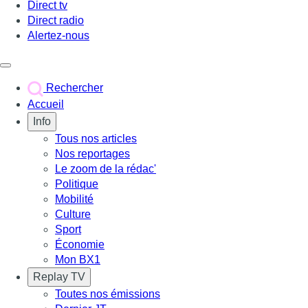
Direct tv
Direct radio
Alertez-nous
Déclencher le menu
Rechercher
Accueil
Info
Tous nos articles
Nos reportages
Le zoom de la rédac'
Politique
Mobilité
Culture
Sport
Économie
Mon BX1
Replay TV
Toutes nos émissions