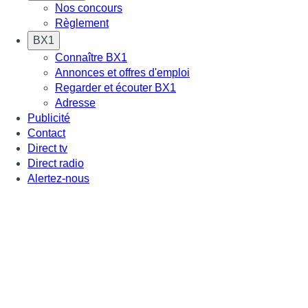
Nos concours
Règlement
BX1
Connaître BX1
Annonces et offres d'emploi
Regarder et écouter BX1
Adresse
Publicité
Contact
Direct tv
Direct radio
Alertez-nous