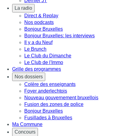
Dernier JT
La radio
Direct & Replay
Nos podcasts
Bonjour Bruxelles
Bonjour Bruxelles: les interviews
Il y a du Neuf
Le Brunch
Le Club du Dimanche
Le Club de l'Immo
Grille des programmes
Nos dossiers
Colère des enseignants
Foyer anderlechtois
Nouveau gouvernement bruxellois
Fusion des zones de police
Bonjour Bruxelles
Fusillades à Bruxelles
Ma Commune
Concours