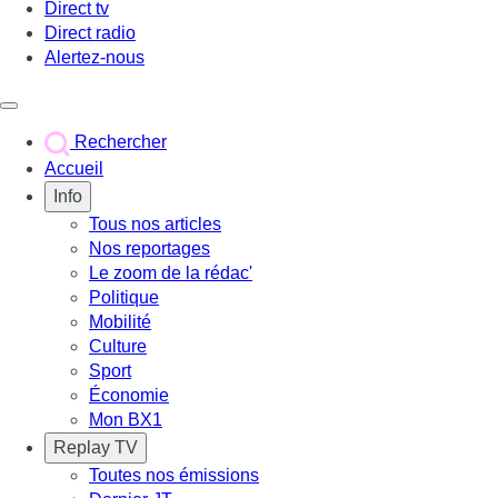
Direct tv
Direct radio
Alertez-nous
Déclencher le menu
Rechercher
Accueil
Info
Tous nos articles
Nos reportages
Le zoom de la rédac'
Politique
Mobilité
Culture
Sport
Économie
Mon BX1
Replay TV
Toutes nos émissions