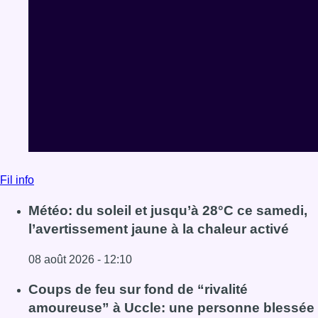
Fil info
Météo: du soleil et jusqu’à 28°C ce samedi,
l’avertissement jaune à la chaleur activé
08 août 2026 - 12:10
Lire l'article Météo: du soleil et jusqu’à 28°C ce samedi, l
Coups de feu sur fond de “rivalité
amoureuse” à Uccle: une personne blessée