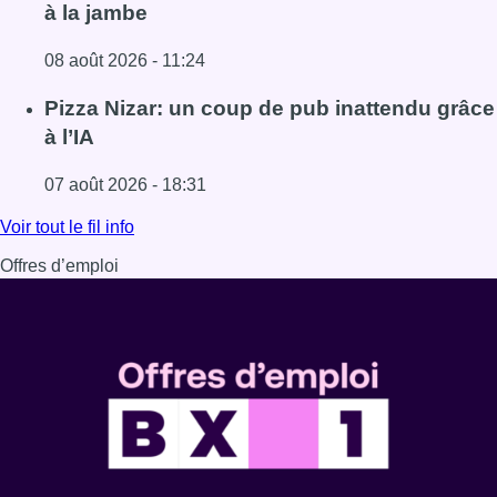
à la jambe
08 août 2026 - 11:24
Lire l'article Coups de feu sur fond de “rivalité amoureus
Pizza Nizar: un coup de pub inattendu grâce
à l’IA
07 août 2026 - 18:31
Lire l'article Pizza Nizar: un coup de pub inattendu grâce à
Voir tout le fil info
Offres d’emploi