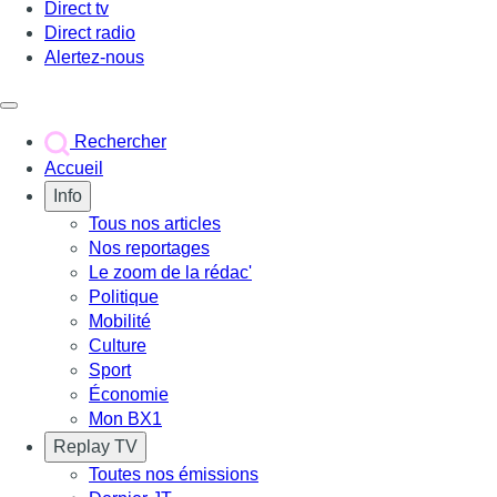
Direct tv
Direct radio
Alertez-nous
Déclencher le menu
Rechercher
Accueil
Info
Tous nos articles
Nos reportages
Le zoom de la rédac'
Politique
Mobilité
Culture
Sport
Économie
Mon BX1
Replay TV
Toutes nos émissions