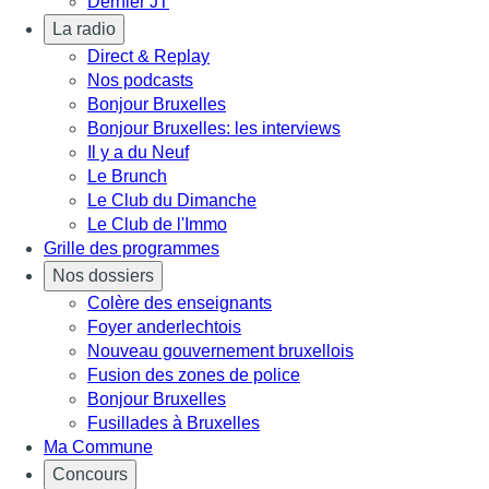
Dernier JT
La radio
Direct & Replay
Nos podcasts
Bonjour Bruxelles
Bonjour Bruxelles: les interviews
Il y a du Neuf
Le Brunch
Le Club du Dimanche
Le Club de l'Immo
Grille des programmes
Nos dossiers
Colère des enseignants
Foyer anderlechtois
Nouveau gouvernement bruxellois
Fusion des zones de police
Bonjour Bruxelles
Fusillades à Bruxelles
Ma Commune
Concours