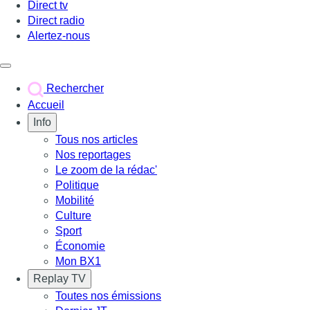
Direct tv
Direct radio
Alertez-nous
Déclencher le menu
Rechercher
Accueil
Info
Tous nos articles
Nos reportages
Le zoom de la rédac'
Politique
Mobilité
Culture
Sport
Économie
Mon BX1
Replay TV
Toutes nos émissions