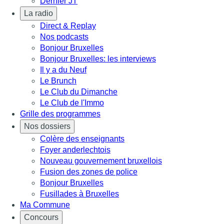
Dernier JT
La radio
Direct & Replay
Nos podcasts
Bonjour Bruxelles
Bonjour Bruxelles: les interviews
Il y a du Neuf
Le Brunch
Le Club du Dimanche
Le Club de l'Immo
Grille des programmes
Nos dossiers
Colère des enseignants
Foyer anderlechtois
Nouveau gouvernement bruxellois
Fusion des zones de police
Bonjour Bruxelles
Fusillades à Bruxelles
Ma Commune
Concours