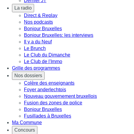
Dernier JT
La radio
Direct & Replay
Nos podcasts
Bonjour Bruxelles
Bonjour Bruxelles: les interviews
Il y a du Neuf
Le Brunch
Le Club du Dimanche
Le Club de l'Immo
Grille des programmes
Nos dossiers
Colère des enseignants
Foyer anderlechtois
Nouveau gouvernement bruxellois
Fusion des zones de police
Bonjour Bruxelles
Fusillades à Bruxelles
Ma Commune
Concours