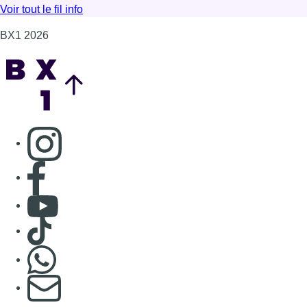
Lire l'article Marathon de contrôles de vitesse ce week-e
Voir tout le fil info
BX1 2026
Back to top
Consulter page Instagram
Consulter page Facebook
Consulter Youtube
Consulter TikTok
Nous rejoindre sur Whatsapp
S'abonner à notre newsletter