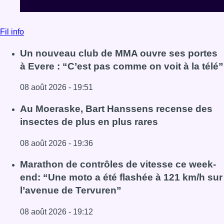
Fil info
Un nouveau club de MMA ouvre ses portes
à Evere : “C’est pas comme on voit à la télé”
08 août 2026 - 19:51
Lire l'article Un nouveau club de MMA ouvre ses portes à E
Au Moeraske, Bart Hanssens recense des
insectes de plus en plus rares
08 août 2026 - 19:36
Lire l'article Au Moeraske, Bart Hanssens recense des ins
Marathon de contrôles de vitesse ce week-
end: “Une moto a été flashée à 121 km/h sur
l’avenue de Tervuren”
08 août 2026 - 19:12