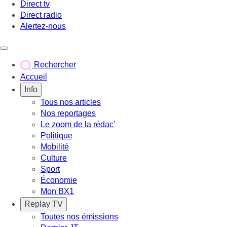
Direct tv
Direct radio
Alertez-nous
Déclencher le menu
Rechercher
Accueil
Info
Tous nos articles
Nos reportages
Le zoom de la rédac'
Politique
Mobilité
Culture
Sport
Économie
Mon BX1
Replay TV
Toutes nos émissions