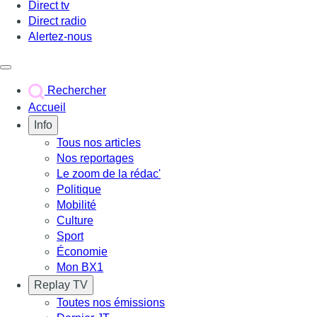
Direct tv
Direct radio
Alertez-nous
Déclencher le menu
Rechercher
Accueil
Info
Tous nos articles
Nos reportages
Le zoom de la rédac'
Politique
Mobilité
Culture
Sport
Économie
Mon BX1
Replay TV
Toutes nos émissions