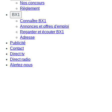
Nos concours
Règlement
BX1
Connaître BX1
Annonces et offres d'emploi
Regarder et écouter BX1
Adresse
Publicité
Contact
Direct tv
Direct radio
Alertez-nous