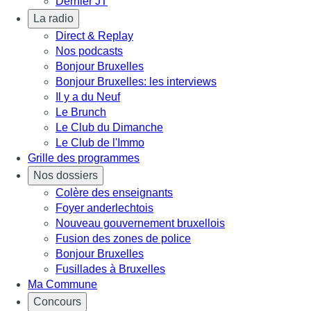
Dernier JT
La radio
Direct & Replay
Nos podcasts
Bonjour Bruxelles
Bonjour Bruxelles: les interviews
Il y a du Neuf
Le Brunch
Le Club du Dimanche
Le Club de l'Immo
Grille des programmes
Nos dossiers
Colère des enseignants
Foyer anderlechtois
Nouveau gouvernement bruxellois
Fusion des zones de police
Bonjour Bruxelles
Fusillades à Bruxelles
Ma Commune
Concours