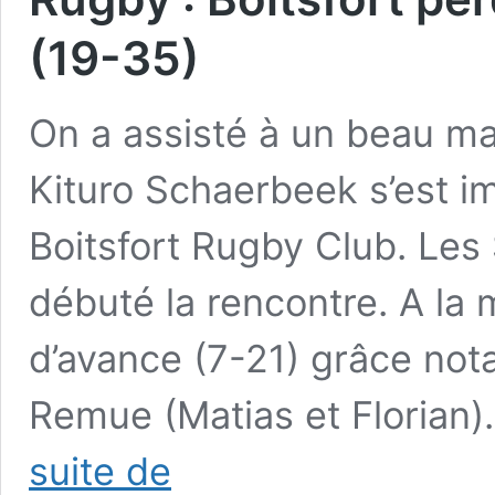
(19-35)
On a assisté à un beau mat
Kituro Schaerbeek s’est im
Boitsfort Rugby Club. Les
débuté la rencontre. A la 
d’avance (7-21) grâce nota
Remue (Matias et Florian
Rugby
suite de
: