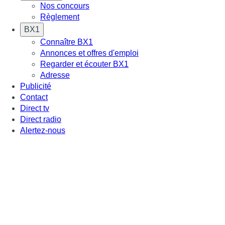
Nos concours
Règlement
BX1
Connaître BX1
Annonces et offres d'emploi
Regarder et écouter BX1
Adresse
Publicité
Contact
Direct tv
Direct radio
Alertez-nous