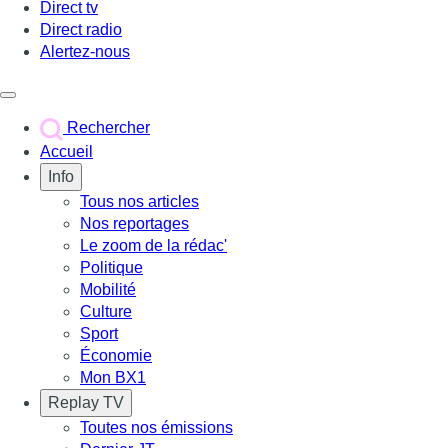
Direct tv
Direct radio
Alertez-nous
Déclencher le menu
Rechercher
Accueil
Info
Tous nos articles
Nos reportages
Le zoom de la rédac'
Politique
Mobilité
Culture
Sport
Économie
Mon BX1
Replay TV
Toutes nos émissions