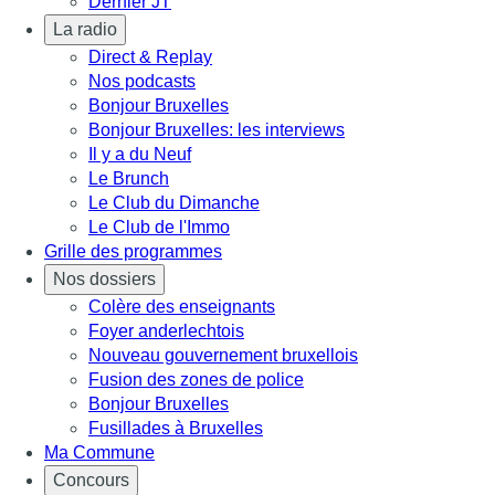
Dernier JT
La radio
Direct & Replay
Nos podcasts
Bonjour Bruxelles
Bonjour Bruxelles: les interviews
Il y a du Neuf
Le Brunch
Le Club du Dimanche
Le Club de l'Immo
Grille des programmes
Nos dossiers
Colère des enseignants
Foyer anderlechtois
Nouveau gouvernement bruxellois
Fusion des zones de police
Bonjour Bruxelles
Fusillades à Bruxelles
Ma Commune
Concours