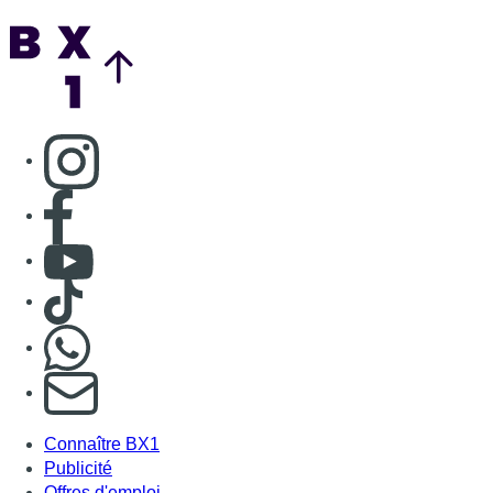
Nous rejoindre sur Whatsapp
S'abonner à notre newsletter
Connaître BX1
Publicité
Offres d'emploi
Contact
Mentions légales
Politique de cookies (UE)
Gérer les cookies