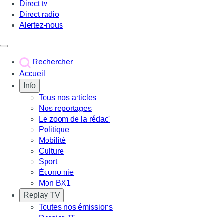
Direct tv
Direct radio
Alertez-nous
Déclencher le menu
Rechercher
Accueil
Info
Tous nos articles
Nos reportages
Le zoom de la rédac'
Politique
Mobilité
Culture
Sport
Économie
Mon BX1
Replay TV
Toutes nos émissions