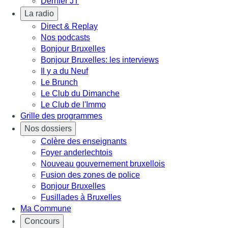
Dernier JT
La radio
Direct & Replay
Nos podcasts
Bonjour Bruxelles
Bonjour Bruxelles: les interviews
Il y a du Neuf
Le Brunch
Le Club du Dimanche
Le Club de l'Immo
Grille des programmes
Nos dossiers
Colère des enseignants
Foyer anderlechtois
Nouveau gouvernement bruxellois
Fusion des zones de police
Bonjour Bruxelles
Fusillades à Bruxelles
Ma Commune
Concours