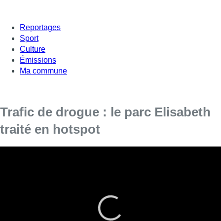
Reportages
Sport
Culture
Émissions
Ma commune
Trafic de drogue : le parc Elisabeth
traité en hotspot
Le parc Elisabeth, autour de la Basilique de
Koekelberg, connaît de graves problèmes de
sécurité.
Il est suivi de près par les autorités dans la lutte contre le trafic de
drogue et bénéficie donc d’un renfort de surveillance.