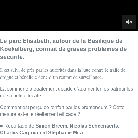
La commune a également décidé d’augmenter les patrouilles
de sa police locale.
Comment est perçu ce renfort par les promeneurs ? Cette
mesure est-elle réellement efficace ?
■ Reportage de
Simon Breem, Nicolas Scheenaerts,
Charles Carpreau et Stéphanie Mira
Lire aussi :
Collision entre trois véhicules à
Uccle, deux conducteurs
transportés à l’hôpital