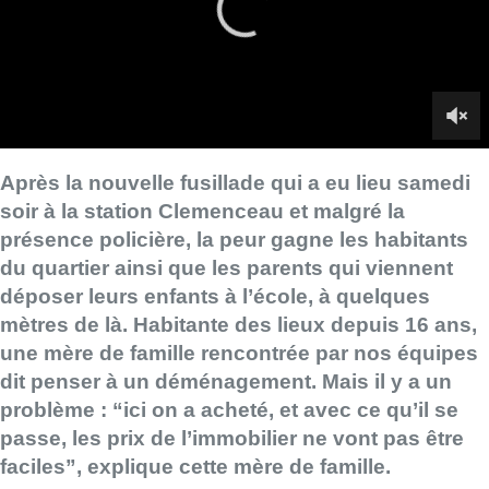
déposer leurs enfants à l’école, à quelques
mètres de là. Habitante des lieux depuis 16 ans,
une mère de famille rencontrée par nos équipes
dit penser à un déménagement. Mais il y a un
problème : “ici on a acheté, et avec ce qu’il se
passe, les prix de l’immobilier ne vont pas être
faciles”, explique cette mère de famille.
■
Reportage de Lisa Saint-Ghislain et Nicolas Scheenaerts
Lire aussi :
Le siège bruxellois d’AXA fermé
plusieurs jours après une
contamination de l’eau au
propylène glycol