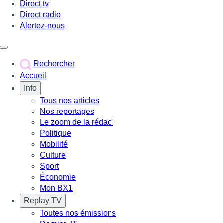
Direct tv
Direct radio
Alertez-nous
Déclencher le menu
Rechercher
Accueil
Info
Tous nos articles
Nos reportages
Le zoom de la rédac'
Politique
Mobilité
Culture
Sport
Économie
Mon BX1
Replay TV
Toutes nos émissions