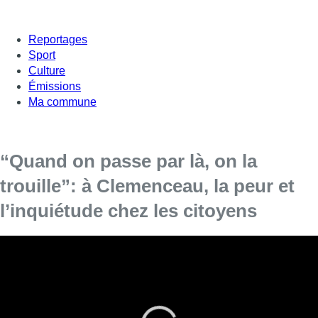
Reportages
Sport
Culture
Émissions
Ma commune
“Quand on passe par là, on la
trouille”: à Clemenceau, la peur et
l’inquiétude chez les citoyens
Après la nouvelle fusillade qui a eu lieu samedi
soir à la station Clemenceau et malgré la
présence policière, la peur gagne les habitants
du quartier ainsi que les parents qui viennent