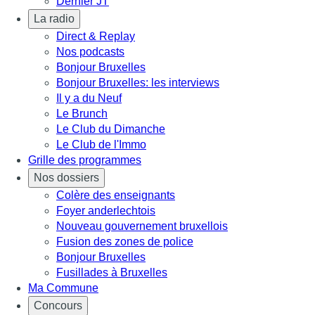
Dernier JT
La radio
Direct & Replay
Nos podcasts
Bonjour Bruxelles
Bonjour Bruxelles: les interviews
Il y a du Neuf
Le Brunch
Le Club du Dimanche
Le Club de l'Immo
Grille des programmes
Nos dossiers
Colère des enseignants
Foyer anderlechtois
Nouveau gouvernement bruxellois
Fusion des zones de police
Bonjour Bruxelles
Fusillades à Bruxelles
Ma Commune
Concours