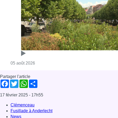
Partager l'article
Facebook
Twitter
WhatsApp
Share
17 février 2025
- 17h55
Clémenceau
Fusillade à Anderlecht
News
Reportages
Offres d’emploi