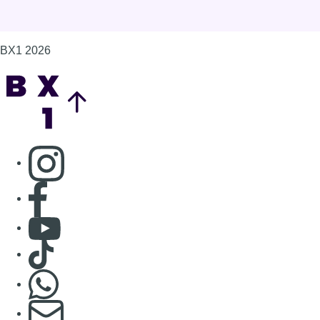
Consulter Youtube
Consulter TikTok
Nous rejoindre sur Whatsapp
S'abonner à notre newsletter
Connaître BX1
Publicité
Offres d'emploi
Contact
Mentions légales
Politique de cookies (UE)
Gérer les cookies