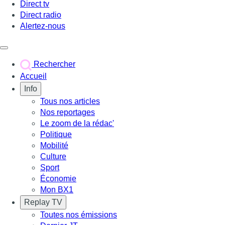
Direct tv
Direct radio
Alertez-nous
Déclencher le menu
Rechercher
Accueil
Info
Tous nos articles
Nos reportages
Le zoom de la rédac'
Politique
Mobilité
Culture
Sport
Économie
Mon BX1
Replay TV
Toutes nos émissions