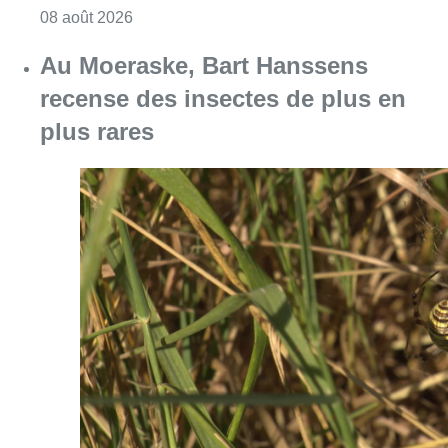
Consulter l'article "Au Moeraske, Bart Hanss
08 août 2026
Partager l'article
Facebook
Twitter
WhatsApp
Share
18 avril 2025
- 14h12
Immobilier
propriétaire