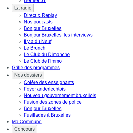
Dernier JT
La radio
Direct & Replay
Nos podcasts
Bonjour Bruxelles
Bonjour Bruxelles: les interviews
Il y a du Neuf
Le Brunch
Le Club du Dimanche
Le Club de l'Immo
Grille des programmes
Nos dossiers
Colère des enseignants
Foyer anderlechtois
Nouveau gouvernement bruxellois
Fusion des zones de police
Bonjour Bruxelles
Fusillades à Bruxelles
Ma Commune
Concours