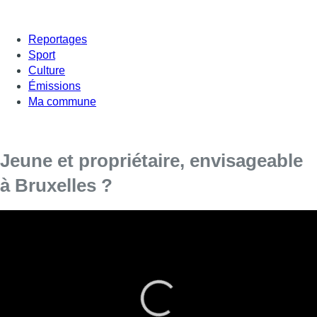
Reportages
Sport
Culture
Émissions
Ma commune
Jeune et propriétaire, envisageable
à Bruxelles ?
Près d’un propriétaire bruxellois sur cinq à
moins de 30 ans.
Malgré les prix de l’immobilier grandissant, les jeunes ont-ils
aujourd’hui la possibilité d’acheter un bien immobilier ?
Quelles sont les conditions requises pour obtenir un prêt ? Et
faut-il obligatoirement un apport de base conséquent ?