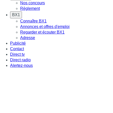
Nos concours
Règlement
BX1
Connaître BX1
Annonces et offres d'emploi
Regarder et écouter BX1
Adresse
Publicité
Contact
Direct tv
Direct radio
Alertez-nous