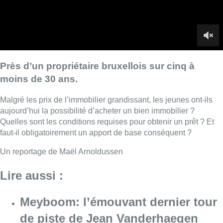
Un reportage de Maël Arnoldussen
Lire aussi :
Meyboom: l’émouvant dernier tour
de piste de Jean Vanderhaegen