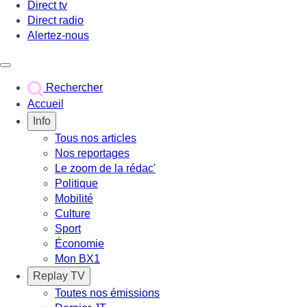
Direct tv
Direct radio
Alertez-nous
Déclencher le menu
Rechercher
Accueil
Info
Tous nos articles
Nos reportages
Le zoom de la rédac'
Politique
Mobilité
Culture
Sport
Économie
Mon BX1
Replay TV
Toutes nos émissions