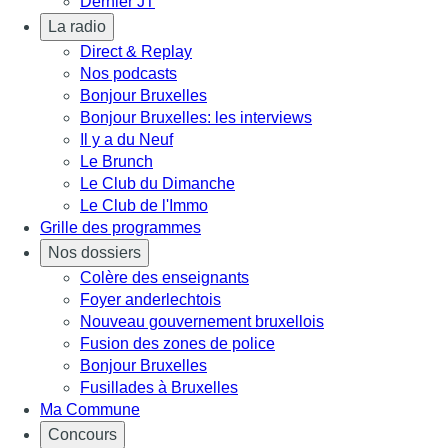
Dernier JT
La radio
Direct & Replay
Nos podcasts
Bonjour Bruxelles
Bonjour Bruxelles: les interviews
Il y a du Neuf
Le Brunch
Le Club du Dimanche
Le Club de l'Immo
Grille des programmes
Nos dossiers
Colère des enseignants
Foyer anderlechtois
Nouveau gouvernement bruxellois
Fusion des zones de police
Bonjour Bruxelles
Fusillades à Bruxelles
Ma Commune
Concours