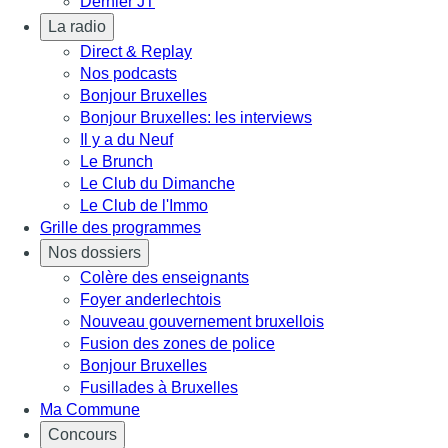
Dernier JT
La radio
Direct & Replay
Nos podcasts
Bonjour Bruxelles
Bonjour Bruxelles: les interviews
Il y a du Neuf
Le Brunch
Le Club du Dimanche
Le Club de l'Immo
Grille des programmes
Nos dossiers
Colère des enseignants
Foyer anderlechtois
Nouveau gouvernement bruxellois
Fusion des zones de police
Bonjour Bruxelles
Fusillades à Bruxelles
Ma Commune
Concours