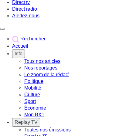
Direct tv
Direct radio
Alertez-nous
Déclencher le menu
Rechercher
Accueil
Info
Tous nos articles
Nos reportages
Le zoom de la rédac'
Politique
Mobilité
Culture
Sport
Économie
Mon BX1
Replay TV
Toutes nos émissions