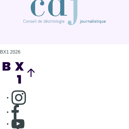
Consulter page Instagram
Consulter page Facebook
Consulter Youtube
Consulter TikTok
Nous rejoindre sur Whatsapp
S'abonner à notre newsletter
Connaître BX1
Publicité
Offres d'emploi
Contact
Mentions légales
Politique de cookies (UE)