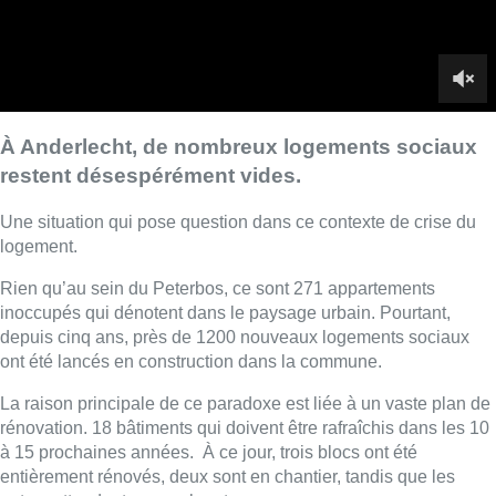
inoccupés qui dénotent dans le paysage urbain. Pourtant,
depuis cinq ans, près de 1200 nouveaux logements sociaux
ont été lancés en construction dans la commune.
La raison principale de ce paradoxe est liée à un vaste plan de
rénovation. 18 bâtiments qui doivent être rafraîchis dans les 10
à 15 prochaines années. À ce jour, trois blocs ont été
entièrement rénovés, deux sont en chantier, tandis que les
autres attendent encore leur tour.
■ Reportage de
Jamila Saidi M’Rabet, Béatrice Broutout et
Corinne de Beul
Lire aussi :
Deux personnes hospitalisées
après un incendie à Schaerbeek