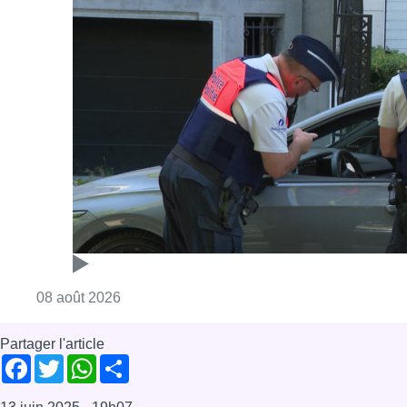
Consulter l'article "Marathon de contrôles d
08 août 2026
Partager l'article
Facebook
Twitter
WhatsApp
Share
13 juin 2025
- 19h07
Anderlecht
Logements
Peterbos
News
Reportages
Offres d’emploi