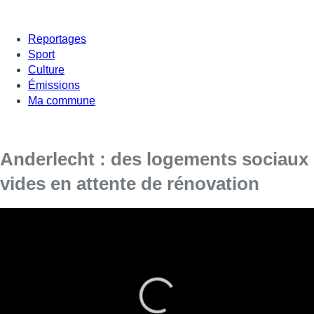
Reportages
Sport
Culture
Émissions
Ma commune
Anderlecht : des logements sociaux
vides en attente de rénovation
À Anderlecht, de nombreux logements sociaux
restent désespérément vides.
Une situation qui pose question dans ce contexte de crise du
logement.
Rien qu’au sein du Peterbos, ce sont 271 appartements