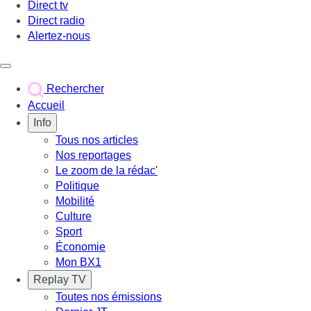
Direct tv
Direct radio
Alertez-nous
Déclencher le menu
Rechercher
Accueil
Info
Tous nos articles
Nos reportages
Le zoom de la rédac'
Politique
Mobilité
Culture
Sport
Économie
Mon BX1
Replay TV
Toutes nos émissions