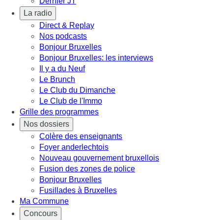
Dernier JT
La radio
Direct & Replay
Nos podcasts
Bonjour Bruxelles
Bonjour Bruxelles: les interviews
Il y a du Neuf
Le Brunch
Le Club du Dimanche
Le Club de l'Immo
Grille des programmes
Nos dossiers
Colère des enseignants
Foyer anderlechtois
Nouveau gouvernement bruxellois
Fusion des zones de police
Bonjour Bruxelles
Fusillades à Bruxelles
Ma Commune
Concours