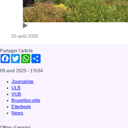
Consulter l'article "Réaménagement de l’ave
05 août 2026
Partager l'article
Facebook
Twitter
WhatsApp
Share
09 avril 2025
- 17h34
Journaliste
ULB
VUB
Bruxelles-ville
Etterbeek
News
Offres d’emploi