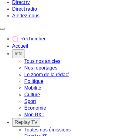
Direct tv
Direct radio
Alertez-nous
Déclencher le menu
Rechercher
Accueil
Info
Tous nos articles
Nos reportages
Le zoom de la rédac'
Politique
Mobilité
Culture
Sport
Économie
Mon BX1
Replay TV
Toutes nos émissions