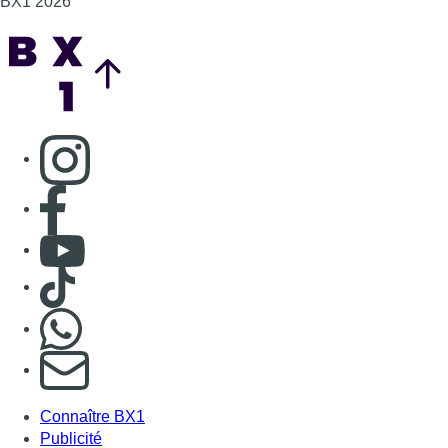
BX1 2026
Back to top
Consulter page Instagram
Consulter page Facebook
Consulter Youtube
Consulter TikTok
Nous rejoindre sur Whatsapp
S'abonner à notre newsletter
Connaître BX1
Publicité