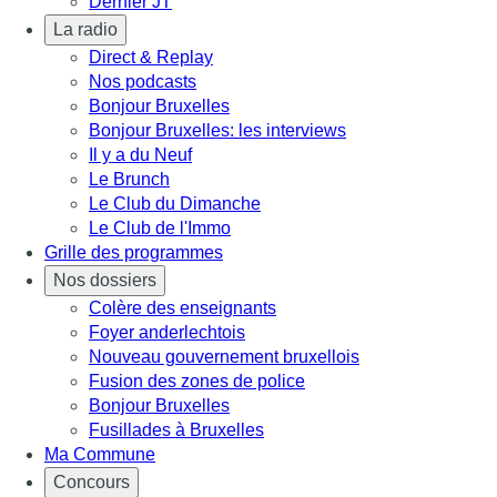
Dernier JT
La radio
Direct & Replay
Nos podcasts
Bonjour Bruxelles
Bonjour Bruxelles: les interviews
Il y a du Neuf
Le Brunch
Le Club du Dimanche
Le Club de l'Immo
Grille des programmes
Nos dossiers
Colère des enseignants
Foyer anderlechtois
Nouveau gouvernement bruxellois
Fusion des zones de police
Bonjour Bruxelles
Fusillades à Bruxelles
Ma Commune
Concours