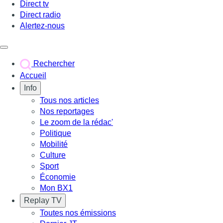
Direct tv
Direct radio
Alertez-nous
Déclencher le menu
Rechercher
Accueil
Info
Tous nos articles
Nos reportages
Le zoom de la rédac'
Politique
Mobilité
Culture
Sport
Économie
Mon BX1
Replay TV
Toutes nos émissions