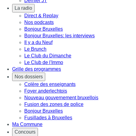
Dernier JT
La radio
Direct & Replay
Nos podcasts
Bonjour Bruxelles
Bonjour Bruxelles: les interviews
Il y a du Neuf
Le Brunch
Le Club du Dimanche
Le Club de l'Immo
Grille des programmes
Nos dossiers
Colère des enseignants
Foyer anderlechtois
Nouveau gouvernement bruxellois
Fusion des zones de police
Bonjour Bruxelles
Fusillades à Bruxelles
Ma Commune
Concours