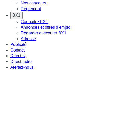
Nos concours
Règlement
BX1
Connaître BX1
Annonces et offres d'emploi
Regarder et écouter BX1
Adresse
Publicité
Contact
Direct tv
Direct radio
Alertez-nous