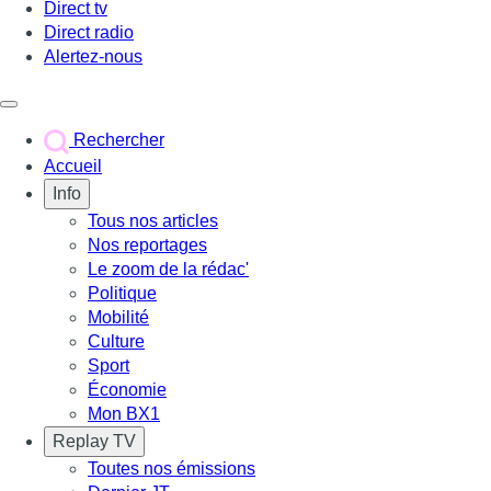
Direct tv
Direct radio
Alertez-nous
Déclencher le menu
Rechercher
Accueil
Info
Tous nos articles
Nos reportages
Le zoom de la rédac'
Politique
Mobilité
Culture
Sport
Économie
Mon BX1
Replay TV
Toutes nos émissions