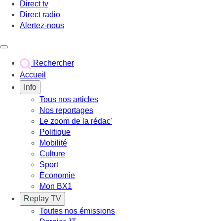
Direct tv
Direct radio
Alertez-nous
Déclencher le menu
Rechercher
Accueil
Info
Tous nos articles
Nos reportages
Le zoom de la rédac'
Politique
Mobilité
Culture
Sport
Économie
Mon BX1
Replay TV
Toutes nos émissions