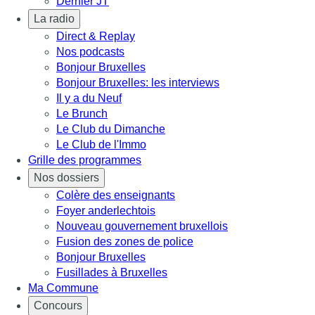
Dernier JT
La radio
Direct & Replay
Nos podcasts
Bonjour Bruxelles
Bonjour Bruxelles: les interviews
Il y a du Neuf
Le Brunch
Le Club du Dimanche
Le Club de l'Immo
Grille des programmes
Nos dossiers
Colère des enseignants
Foyer anderlechtois
Nouveau gouvernement bruxellois
Fusion des zones de police
Bonjour Bruxelles
Fusillades à Bruxelles
Ma Commune
Concours