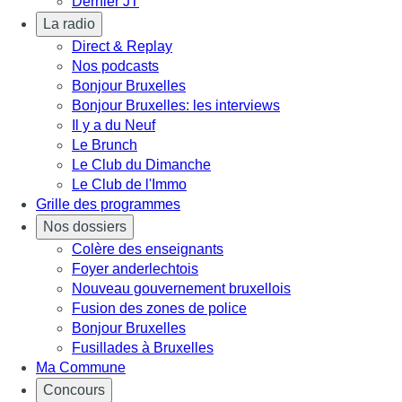
Dernier JT
La radio
Direct & Replay
Nos podcasts
Bonjour Bruxelles
Bonjour Bruxelles: les interviews
Il y a du Neuf
Le Brunch
Le Club du Dimanche
Le Club de l'Immo
Grille des programmes
Nos dossiers
Colère des enseignants
Foyer anderlechtois
Nouveau gouvernement bruxellois
Fusion des zones de police
Bonjour Bruxelles
Fusillades à Bruxelles
Ma Commune
Concours