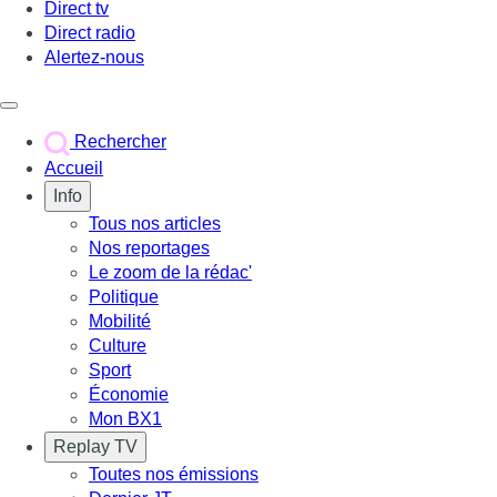
Direct tv
Direct radio
Alertez-nous
Déclencher le menu
Rechercher
Accueil
Info
Tous nos articles
Nos reportages
Le zoom de la rédac'
Politique
Mobilité
Culture
Sport
Économie
Mon BX1
Replay TV
Toutes nos émissions