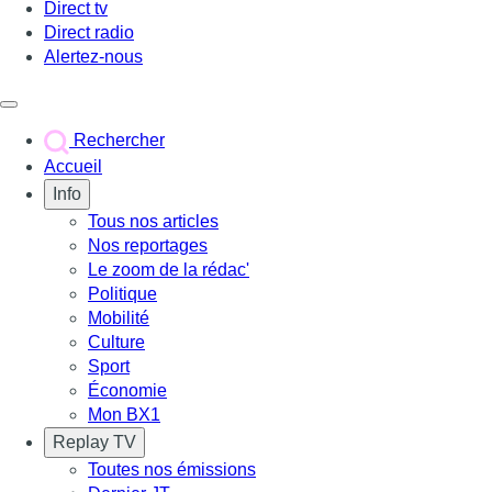
Direct tv
Direct radio
Alertez-nous
Déclencher le menu
Rechercher
Accueil
Info
Tous nos articles
Nos reportages
Le zoom de la rédac'
Politique
Mobilité
Culture
Sport
Économie
Mon BX1
Replay TV
Toutes nos émissions