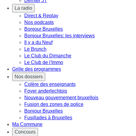
Dernier JT
La radio
Direct & Replay
Nos podcasts
Bonjour Bruxelles
Bonjour Bruxelles: les interviews
Il y a du Neuf
Le Brunch
Le Club du Dimanche
Le Club de l'Immo
Grille des programmes
Nos dossiers
Colère des enseignants
Foyer anderlechtois
Nouveau gouvernement bruxellois
Fusion des zones de police
Bonjour Bruxelles
Fusillades à Bruxelles
Ma Commune
Concours