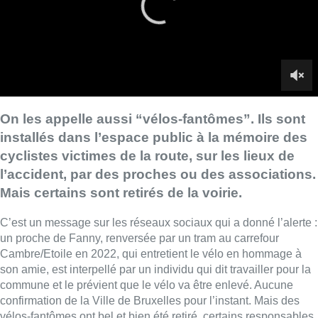
Mais certains sont retirés de la voirie.
C’est un message sur les réseaux sociaux qui a donné l’alerte :
un proche de Fanny, renversée par un tram au carrefour
Cambre/Etoile en 2022, qui entretient le vélo en hommage à
son amie, est interpellé par un individu qui dit travailler pour la
commune et le prévient que le vélo va être enlevé. Aucune
confirmation de la Ville de Bruxelles pour l’instant. Mais des
vélos-fantômes ont bel et bien été retiré, certains responsables
communaux estimant que ces témoignages à la mémoire des
victimes n’ont pas vocation à rester dans l’espace public.
Pourtant ces hommages sont respecté par les passants, et
reconnus comme moyens de sensibilisation à l’attention des
usagers de la route.
Sept vélos-fantômes sont disposés dans l’ensemble de la
Région.
►
Reportage d’A. Corbin, V. Goor et M. Fellinger