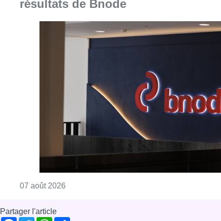
Consulter l'article "La grève chez Bpost a eu 
07 août 2026
Partager l'article
Facebook
Twitter
WhatsApp
Share
05 mars 2025
- 16h43
Modifié le
06 mars 2025
- 09h14
Accidents de la route
Cyclistes
Hommage
Sécurité routière
Bruxelles-ville
News
Reportages