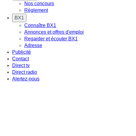
Nos concours
Règlement
BX1
Connaître BX1
Annonces et offres d'emploi
Regarder et écouter BX1
Adresse
Publicité
Contact
Direct tv
Direct radio
Alertez-nous