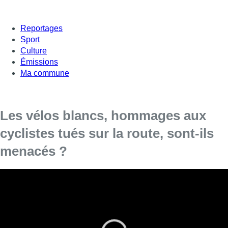
Reportages
Sport
Culture
Émissions
Ma commune
Les vélos blancs, hommages aux
cyclistes tués sur la route, sont-ils
menacés ?
On les appelle aussi “vélos-fantômes”. Ils sont
installés dans l’espace public à la mémoire des
cyclistes victimes de la route, sur les lieux de
l’accident, par des proches ou des associations.