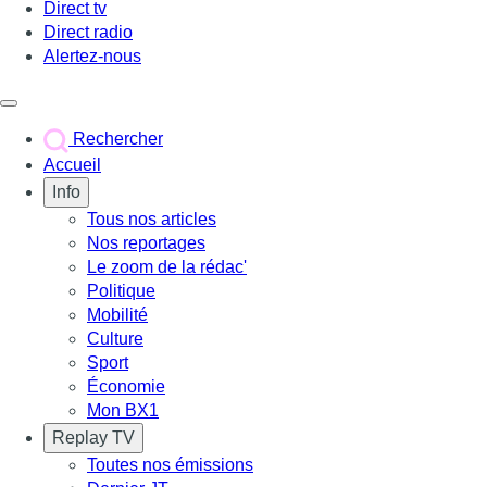
Direct tv
Direct radio
Alertez-nous
Déclencher le menu
Rechercher
Accueil
Info
Tous nos articles
Nos reportages
Le zoom de la rédac'
Politique
Mobilité
Culture
Sport
Économie
Mon BX1
Replay TV
Toutes nos émissions