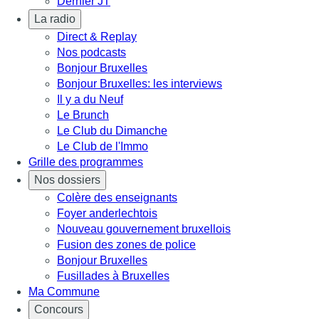
Dernier JT
La radio
Direct & Replay
Nos podcasts
Bonjour Bruxelles
Bonjour Bruxelles: les interviews
Il y a du Neuf
Le Brunch
Le Club du Dimanche
Le Club de l'Immo
Grille des programmes
Nos dossiers
Colère des enseignants
Foyer anderlechtois
Nouveau gouvernement bruxellois
Fusion des zones de police
Bonjour Bruxelles
Fusillades à Bruxelles
Ma Commune
Concours