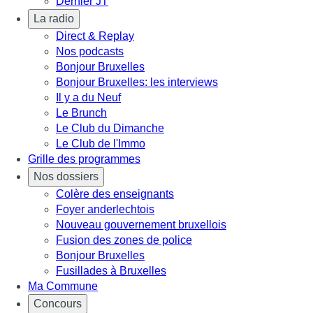
Dernier JT
La radio
Direct & Replay
Nos podcasts
Bonjour Bruxelles
Bonjour Bruxelles: les interviews
Il y a du Neuf
Le Brunch
Le Club du Dimanche
Le Club de l'Immo
Grille des programmes
Nos dossiers
Colère des enseignants
Foyer anderlechtois
Nouveau gouvernement bruxellois
Fusion des zones de police
Bonjour Bruxelles
Fusillades à Bruxelles
Ma Commune
Concours