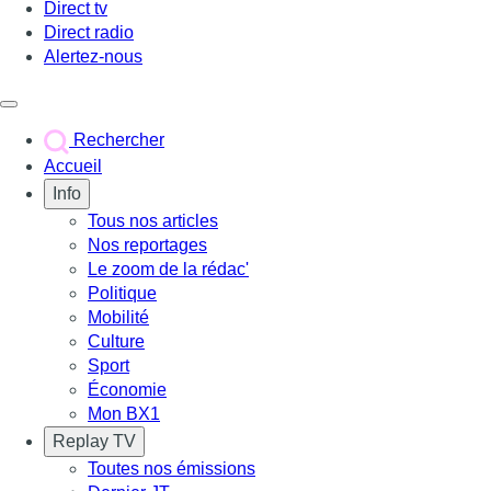
Direct tv
Direct radio
Alertez-nous
Déclencher le menu
Rechercher
Accueil
Info
Tous nos articles
Nos reportages
Le zoom de la rédac'
Politique
Mobilité
Culture
Sport
Économie
Mon BX1
Replay TV
Toutes nos émissions